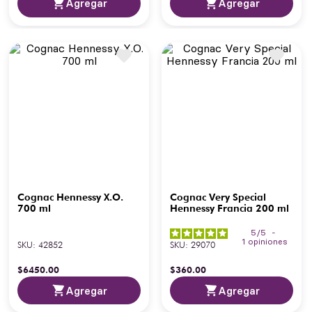
Agregar
Agregar
Cognac Hennessy X.O.
Cognac Very Special
700 ml
Hennessy Francia 200 ml
5
/
5
-
1
opiniones
SKU
:
42852
SKU
:
29070
$
6450
.
00
$
360
.
00
Agregar
Agregar