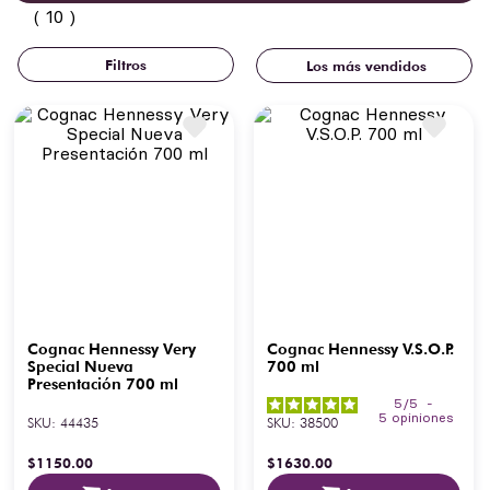
10
Los más vendidos
Cognac Hennessy Very
Cognac Hennessy V.S.O.P.
Special Nueva
700 ml
Presentación 700 ml
5
/
5
-
5
opiniones
SKU
:
44435
SKU
:
38500
$
1150
.
00
$
1630
.
00