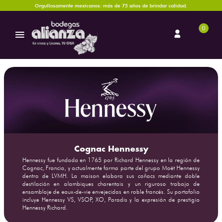
Orgullosamente mexicanos: más de 75 años de brindar calidad.
0
Cognac Hennessy
Hennessy fue fundada en 1765 por Richard Hennessy en la región de
Cognac, Francia, y actualmente forma parte del grupo Moët Hennessy
dentro de LVMH. La maison elabora sus coñacs mediante doble
destilación en alambiques charentais y un riguroso trabajo de
ensamblaje de eaux-de-vie envejecidas en roble francés. Su portafolio
incluye Hennessy VS, VSOP, XO, Paradis y la expresión de prestigio
Hennessy Richard.