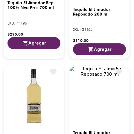
Tequila El Jimador Rep
100% Nva Pres 700 ml
Tequila El Jimador
Reposado 200 ml
SKU
:
44196
SKU
:
34465
$
295
.
00
$
110
.
00
Agregar
Agregar
Tequila El Jimador