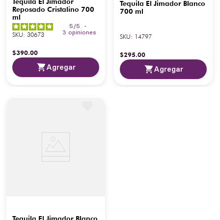
Tequila El Jimador
Tequila El Jimador Blanco
Reposado Cristalino 700
700 ml
ml
5
/
5
-
3
opiniones
SKU
:
30673
SKU
:
14797
$
390
.
00
$
295
.
00
Agregar
Agregar
Tequila El Jimador Blanco