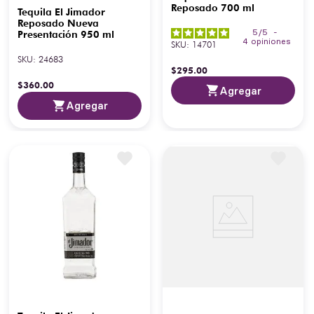
Reposado 700 ml
Tequila El Jimador
Reposado Nueva
5
/
5
-
Presentación 950 ml
4
opiniones
SKU
:
14701
SKU
:
24683
$
295
.
00
$
360
.
00
Agregar
Agregar