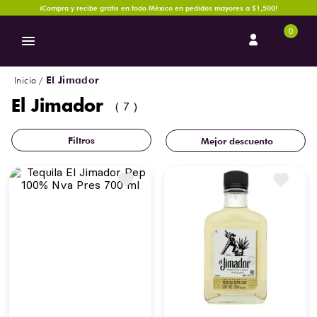
¡Compra y recibe gratis en todo México en pedidos mayores a $1,500!
0
El Jimador
El Jimador
7
Mejor descuento