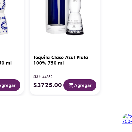
Tequila Clase Azul Plata
50 ml
100% 750 ml
SKU
:
44352
$
3725
.
00
Agregar
Agregar