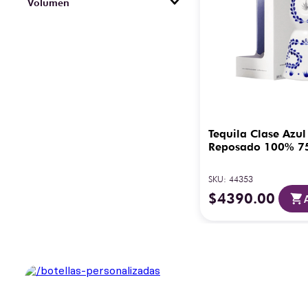
Volumen
Blanco (Plata)
750 ml
100% agave
Tequila Clase Azul
Reposado 100% 7
SKU
:
44353
$
4390
.
00