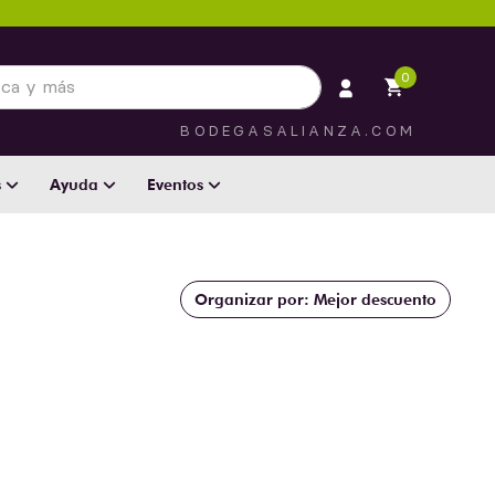
 más
0
BODEGASALIANZA.COM
s
Ayuda
Eventos
Mejor descuento