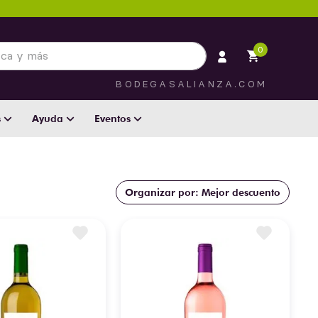
 más
0
BODEGASALIANZA.COM
s
Ayuda
Eventos
Mejor descuento