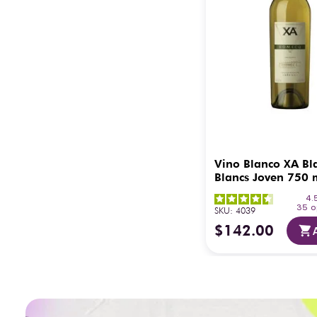
Vino Blanco XA Bl
Blancs Joven 750 
4.
35
o
SKU
:
4039
$
142
.
00