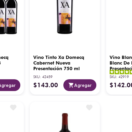
mecq
Vino Tinto Xa Domecq
Vino Bla
3
Cabernet Nueva
Blanc De 
Presentación 750 ml
Presentac
SKU
:
42459
SKU
:
42919
$
143
.
00
$
142
.
0
Agregar
Agregar