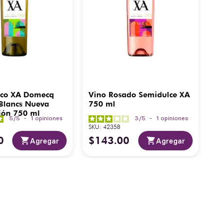
nco XA Domecq
Vino Rosado Semidulce XA
Blancs Nueva
750 ml
ión 750 ml
5
/
5
-
1
opiniones
3
/
5
-
1
opiniones
SKU
:
42358
0
$
143
.
00
Agregar
Agregar