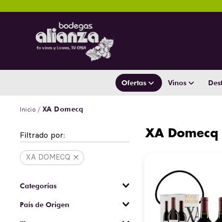
Ofertas
Vinos
Dest
XA Domecq
XA Domecq
Filtrado por:
XA DOMECQ
Vinos
País de Origen
México