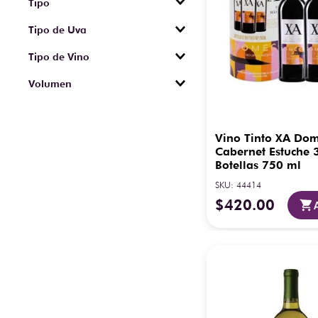
Tipo
Tranquilo
Tipo de Uva
Cabernet Sauvignon
Tipo de Vino
Chardonnay
Tinto
Sauvignon Blanc
Volumen
Blanco
Chenin Blanc
750 ml
Rosado
Colombard
Ugni Blanc
Vino Tinto XA Do
Cabernet Estuche 
Botellas 750 ml
SKU
:
44414
$
420
.
00