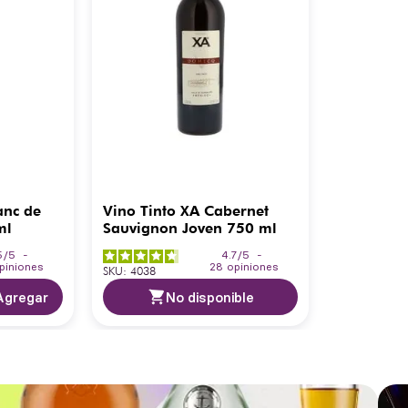
anc de
Vino Tinto XA Cabernet
ml
Sauvignon Joven 750 ml
5
/
5
-
4.7
/
5
-
piniones
28
opiniones
SKU
:
4038
Agregar
No disponible