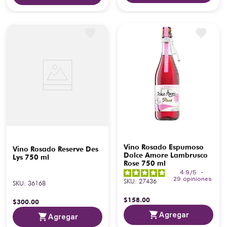
Vino Rosado Espumoso
Vino Rosado Reserve Des
Dolce Amore Lambrusco
Lys 750 ml
Rose 750 ml
4.9
/
5
-
29
opiniones
SKU
:
27436
SKU
:
36168
$
158
.
00
$
300
.
00
Agregar
Agregar