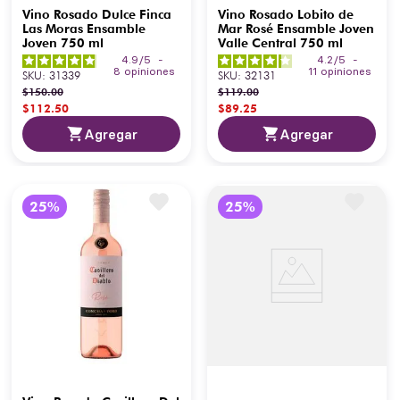
Vino Rosado Dulce Finca
Vino Rosado Lobito de
Las Moras Ensamble
Mar Rosé Ensamble Joven
Joven 750 ml
Valle Central 750 ml
4.9
/
5
-
4.2
/
5
-
8
opiniones
11
opiniones
SKU
:
31339
SKU
:
32131
$
150
.
00
$
119
.
00
$
112
.
50
$
89
.
25
Agregar
Agregar