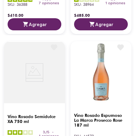
7
opiniones
1
opiniones
SKU
:
36388
SKU
:
38964
$
410
.
00
$
485
.
00
Agregar
Agregar
Vino Rosado Espumoso
Vino Rosado Semidulce
La Marca Prosecco Rose
XA 750 ml
187 ml
3
/
5
-
1
opiniones