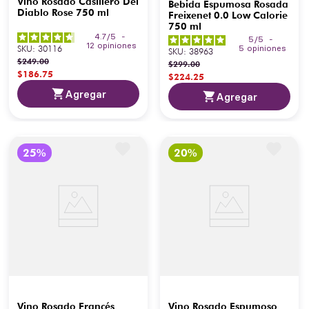
Vino Rosado Casillero Del
Bebida Espumosa Rosada
Diablo Rose 750 ml
Freixenet 0.0 Low Calorie
750 ml
4.7
/
5
-
5
/
5
-
12
opiniones
SKU
:
30116
5
opiniones
SKU
:
38963
$
249
.
00
$
299
.
00
$
186
.
75
$
224
.
25
Agregar
Agregar
Vino Rosado Francés
Vino Rosado Espumoso