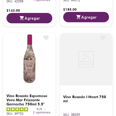
SKU
:
44572
SKU
:
42358
$
185
.
00
$
143
.
00
Agregar
Agregar
Vino Rosado Espumoso
Vino Rosado I Heart 750
Vera Mar Frizzante
ml
Garnacha 750ml 5.5°
5
/
5
-
2
opiniones
SKU
:
39753
SKU
:
38359