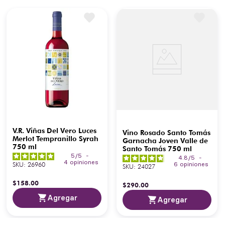
V.R. Viñas Del Vero Luces
Vino Rosado Santo Tomás
Merlot Tempranillo Syrah
Garnacha Joven Valle de
750 ml
Santo Tomás 750 ml
5
/
5
-
4.8
/
5
-
4
opiniones
SKU
:
26960
6
opiniones
SKU
:
24027
$
158
.
00
$
290
.
00
Agregar
Agregar