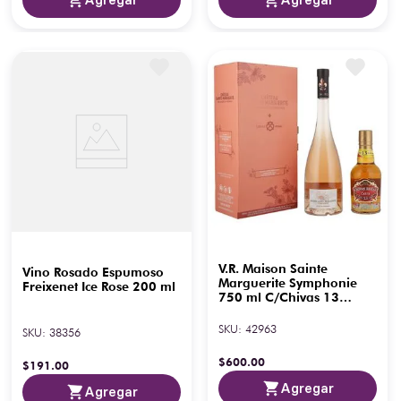
V.R. Maison Sainte
Vino Rosado Espumoso
Marguerite Symphonie
Freixenet Ice Rose 200 ml
750 ml C/Chivas 13
Sherry 3
SKU
:
42963
SKU
:
38356
$
600
.
00
$
191
.
00
Agregar
Agregar