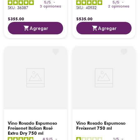
5
/
5
-
5
/
5
-
3
opiniones
2
opiniones
SKU
:
36387
SKU
:
40932
$
355
.
00
$
535
.
00
Agregar
Agregar
Vino Rosado Espumoso
Vino Rosado Espumoso
Freixenet Italian Rosé
Freixenet 750 ml
Extra Dry 750 ml
4.9
/
5
-
1
/
5
-