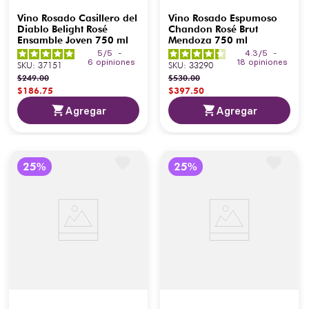
Vino Rosado Casillero del
Vino Rosado Espumoso
Diablo Belight Rosé
Chandon Rosé Brut
Ensamble Joven 750 ml
Mendoza 750 ml
5
/
5
-
4.3
/
5
-
6
opiniones
18
opiniones
SKU
:
37151
SKU
:
33290
$
249
.
00
$
530
.
00
$
186
.
75
$
397
.
50
Agregar
Agregar