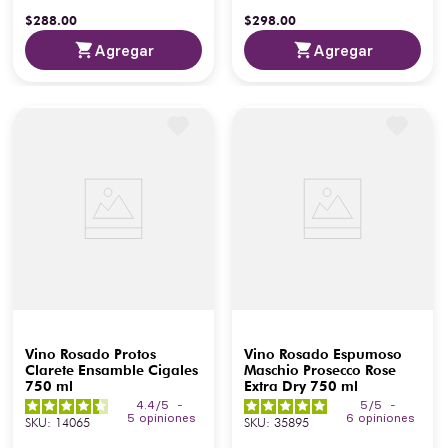
$
288
.
00
$
298
.
00
Agregar
Agregar
Vino Rosado Protos
Vino Rosado Espumoso
Clarete Ensamble Cigales
Maschio Prosecco Rose
750 ml
Extra Dry 750 ml
4.4
/
5
-
5
/
5
-
5
opiniones
6
opiniones
SKU
:
14065
SKU
:
35895