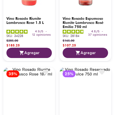
Vino Rosado Riunite
Vino Rosado Espumoso
Lambrusco Rose 1.5 L
Riunite Lambrusco Rosé
Emilia 750 ml
4.9
/
5
-
4.8
/
5
-
12
opiniones
37
opiniones
SKU
:
34228
SKU
:
28184
$
285
.
00
$
165
.
00
$
185
.
25
$
107
.
25
Agregar
Agregar