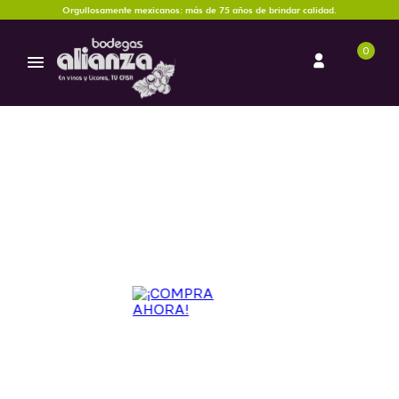
Orgullosamente mexicanos: más de 75 años de brindar calidad.
0
VINO ROSADO
El vino rosado es elaborado primordialmente con uvas tintas, aunque
puede utilizarse, en menor proporción, uvas blancas para crear la mezcla
requerida de color y estructura. Como resultado se obtiene un vino
rosado suave, fresco, y con cuerpo ligero, ideal para acompañar con
pescados, quesos suaves, pastas, ensaladas, carnes frías y pizzas.
Escoger un vino que vaya de acuerdo con el momento no tiene por qué
ser complicado, por ello en Bodegas Alianza encontrarás una extensa
variedad de vinos rosados para toda ocasión.