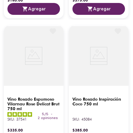
$
140
.
00
$
375
.
00
Agregar
Agregar
Vino Rosado Espumoso
Vino Rosado Inspiración
Vilarnau Rose Delicat Brut
Coco 750 ml
750 ml
5
/
5
-
2
opiniones
SKU
:
37541
SKU
:
45084
$
335
.
00
$
385
.
00