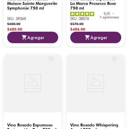
Maison Sainte Marguerite
La Marca Prosecco Rose
Symphonie 750 ml
750 ml
5
/
5
-
1
opiniones
SKU
:
39365
SKU
:
38076
$
600
.
00
$
570
.
00
$
450
.
00
$
456
.
00
Agregar
Agregar
Vino Rosado Espumoso
Vino Rosado Whispering