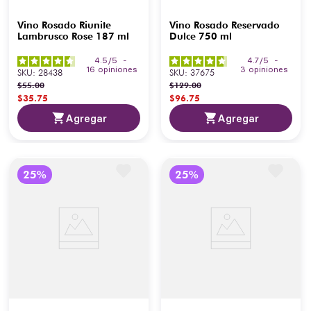
Vino Rosado Riunite
Vino Rosado Reservado
Lambrusco Rose 187 ml
Dulce 750 ml
4.5
/
5
-
4.7
/
5
-
16
opiniones
3
opiniones
SKU
:
28438
SKU
:
37675
$
55
.
00
$
129
.
00
$
35
.
75
$
96
.
75
Agregar
Agregar