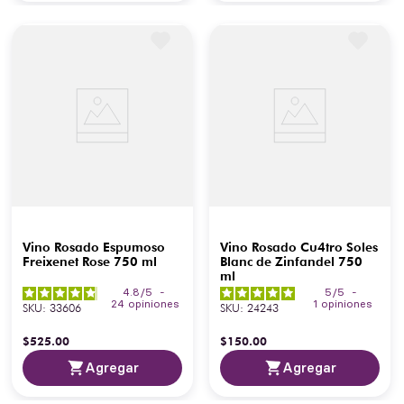
Vino Rosado Espumoso
Vino Rosado Cu4tro Soles
Freixenet Rose 750 ml
Blanc de Zinfandel 750
ml
4.8
/
5
-
5
/
5
-
24
opiniones
1
opiniones
SKU
:
33606
SKU
:
24243
$
525
.
00
$
150
.
00
Agregar
Agregar