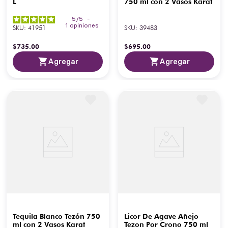
L
750 ml con 2 Vasos Karat
5
/
5
-
1
opiniones
SKU
:
41951
SKU
:
39483
$
735
.
00
$
695
.
00
Agregar
Agregar
Tequila Blanco Tezón 750
Licor De Agave Añejo
ml con 2 Vasos Karat
Tezon Por Crono 750 ml