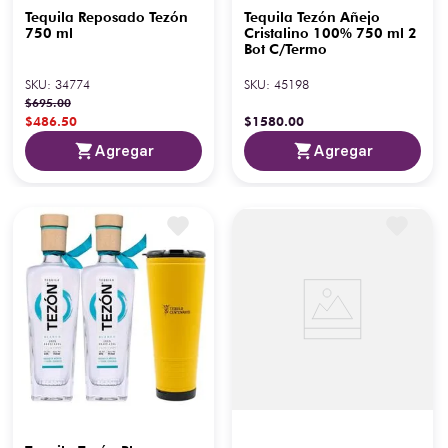
Tequila Reposado Tezón
Tequila Tezón Añejo
750 ml
Cristalino 100% 750 ml 2
Bot C/Termo
SKU
:
34774
SKU
:
45198
$
695
.
00
$
486
.
50
$
1580
.
00
Agregar
Agregar