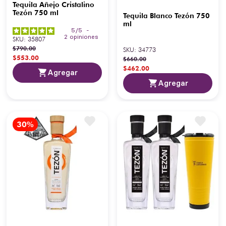
Tequila Añejo Cristalino
Tezón 750 ml
Tequila Blanco Tezón 750
ml
5
/
5
-
2
opiniones
SKU
:
35807
$
790
.
00
SKU
:
34773
$
553
.
00
$
660
.
00
$
462
.
00
Agregar
Agregar