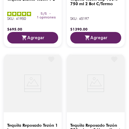
750 ml 2 Bot C/Termo
5
/
5
-
1
opiniones
SKU
:
41950
SKU
:
45197
$
695
.
00
$
1390
.
00
Agregar
Agregar
Tequila Reposado Tezón 1
Tequila Reposado Tezón