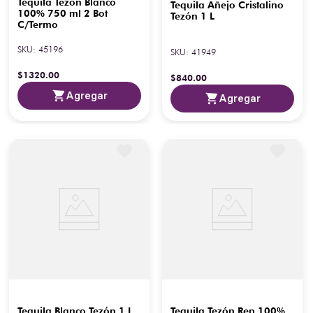
Tequila Tezón Blanco
Tequila Añejo Cristalino
100% 750 ml 2 Bot
Tezón 1 L
C/Termo
SKU
:
45196
SKU
:
41949
$
1320
.
00
$
840
.
00
Agregar
Agregar
Tequila Blanco Tezón 1 L
Tequila Tezón Rep 100%