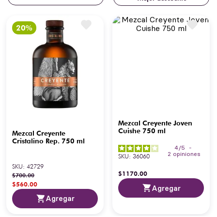
Mezcal Creyente Joven
Cuishe 750 ml
Mezcal Creyente
Cristalino Rep. 750 ml
4
/
5
-
2
opiniones
SKU
:
36060
SKU
:
42729
$
1170
.
00
$
700
.
00
$
560
.
00
Agregar
Agregar