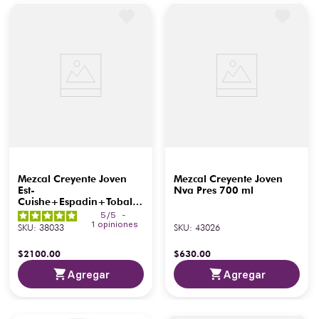
Mezcal Creyente Joven
Mezcal Creyente Joven
Est-
Nva Pres 700 ml
Cuishe+Espadin+Tobala
375 ml
5
/
5
-
1
opiniones
SKU
:
38033
SKU
:
43026
$
2100
.
00
$
630
.
00
Agregar
Agregar