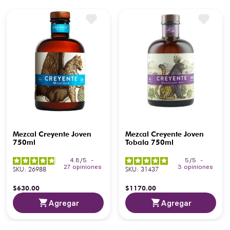
Mezcal Creyente Joven
Mezcal Creyente Joven
750ml
Tobala 750ml
4.8
/
5
-
5
/
5
-
27
opiniones
3
opiniones
SKU
:
26988
SKU
:
31437
$
630
.
00
$
1170
.
00
Agregar
Agregar