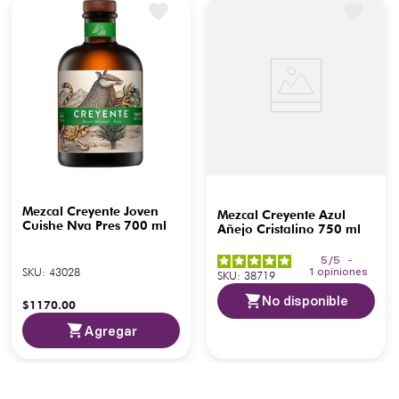
Mezcal Creyente Joven
Mezcal Creyente Azul
Cuishe Nva Pres 700 ml
Añejo Cristalino 750 ml
5
/
5
-
SKU
:
43028
1
opiniones
SKU
:
38719
No disponible
$
1170
.
00
Agregar