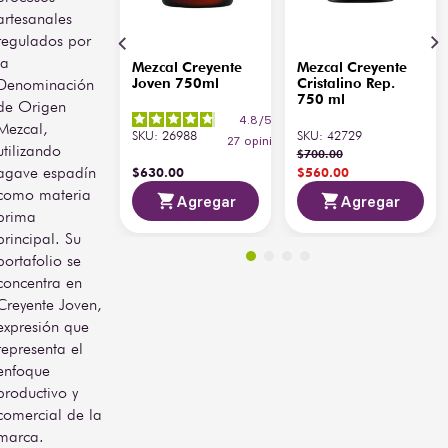
artesanales
regulados por
la
Mezcal Creyente
Mezcal Creyente
Denominación
Joven 750ml
Cristalino Rep.
750 ml
de Origen
4.8
/
5
-
Mezcal,
SKU
:
26988
SKU
:
42729
27
opiniones
utilizando
$
700
.
00
agave espadín
$
630
.
00
$
560
.
00
como materia
Agregar
Agregar
prima
principal. Su
portafolio se
concentra en
Creyente Joven,
expresión que
representa el
enfoque
productivo y
comercial de la
marca.