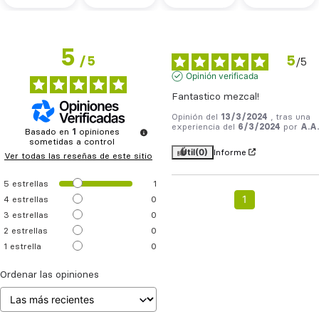
5
5
/
5
/
5
Opinión verificada
Fantastico mezcal!
Opinión del
13/3/2024
, tras una
experiencia del
6/3/2024
por
A.A.
Basado en
1
opiniones
sometidas a control
Útil
(0)
Informe
Ver todas las reseñas de este sitio
5
estrellas
1
1
4
estrellas
0
3
estrellas
0
2
estrellas
0
1
estrella
0
Ordenar las opiniones