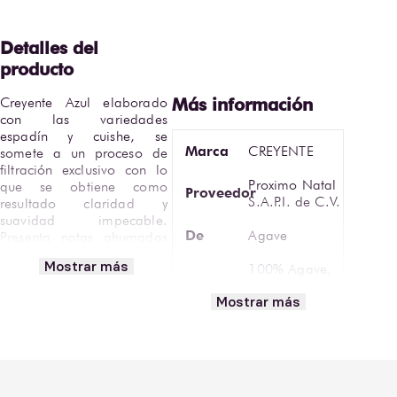
Creyente Azul elaborado 
con las variedades 
espadín y cuishe, se 
Marca
CREYENTE
somete a un proceso de 
filtración exclusivo con lo 
Proximo Natal
que se obtiene como 
Proveedor
S.A.P.I. de C.V.
resultado claridad y 
suavidad impecable. 
De
Agave
Presenta notas ahumadas 
con destellos de citricos, 
Mostrar más
100% Agave,
hierbas y especias.

Tipo
Añejo
Mostrar más
Cristalino
Encuentra Mezcal Creyente 
Azul Añejo Cristalino 750 
Volumen
750 ml
ml en Bodegas Alianza.