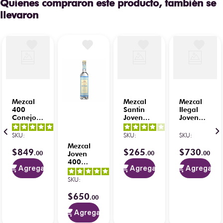
Quienes compraron este producto, también se
llevaron
Mezcal
Mezcal
Mezcal
400
Santin
Ilegal
Conejos
Joven
Joven
Joven
100%
700 ml
5
/
5
-
4
/
5
-
100%
700 ml
SKU
:
SKU
:
SKU
:
1
opiniones
1
opiniones
Cosecha
Mezcal
Salvaje
$
849
$
265
$
730
.
00
.
00
.
00
Joven
700 ml
400
+ 2
Agregar
Agregar
Agregar
Conejos
5
/
5
-
Vasos +
100% 1L
SKU
:
Sal
1
opiniones
$
650
.
00
Agregar