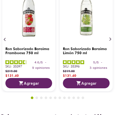
Ron Saborizado Baraima
Ron Saborizado Baraima
Frambuesa 750 ml
Limón 750 ml
4.6
/
5
-
5
/
5
-
SKU
:
35397
SKU
:
35396
9
opiniones
3
opiniones
$
219
.
00
$
219
.
00
$
131
.
40
$
131
.
40
Agregar
Agregar