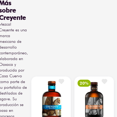
Más
sobre
Creyente
Mezcal
Creyente es una
marca
mexicana de
desarrollo
contemporáneo,
elaborada en
Oaxaca y
producida por
Casa Cuervo
como parte de
su portafolio de
destilados de
agave. Su
producción se
basa en
procesos