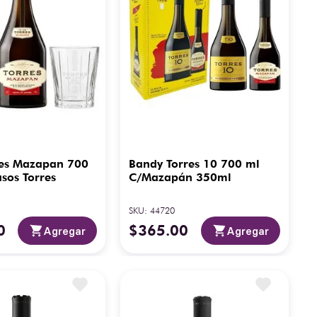
res Mazapan 700
Bandy Torres 10 700 ml
sos Torres
C/Mazapán 350ml
SKU
:
44720
0
$
365
.
00
Agregar
Agregar