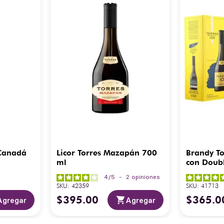
 Canadá
Licor Torres Mazapán 700
Brandy To
ml
con Doubl
4
/
5
-
2
opiniones
SKU
:
42359
SKU
:
41713
$
395
.
00
$
365
.
0
Agregar
Agregar