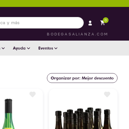
 más
0
BODEGASALIANZA.COM
s
Ayuda
Eventos
Mejor descuento