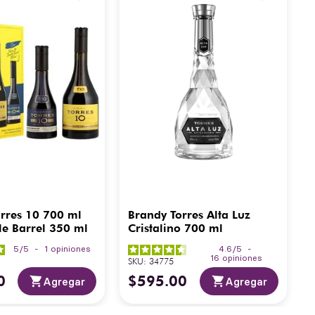
rres 10 700 ml
Brandy Torres Alta Luz
e Barrel 350 ml
Cristalino 700 ml
5
/
5
-
1
opiniones
4.6
/
5
-
16
opiniones
SKU
:
34775
0
$
595
.
00
Agregar
Agregar