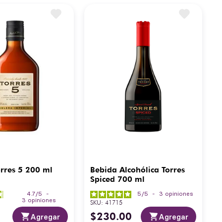
rres 5 200 ml
Bebida Alcohólica Torres
Spiced 700 ml
4.7
/
5
-
5
/
5
-
3
opiniones
3
opiniones
SKU
:
41715
$
230
.
00
Agregar
Agregar