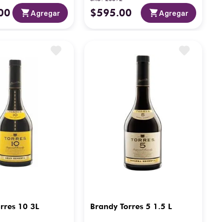
00
$
595
.
00
Agregar
Agregar
rres 10 3L
Brandy Torres 5 1.5 L