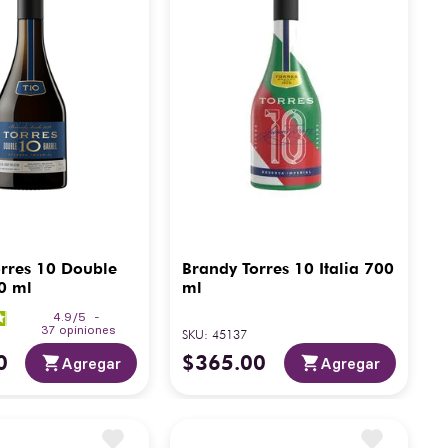
rres 10 Double
Brandy Torres 10 Italia 700
0 ml
ml
4.9
/
5
-
37
opiniones
SKU
:
45137
0
$
365
.
00
Agregar
Agregar