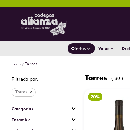
Ofertas
Vinos
Dest
Torres
Torres
30
Filtrado por:
Torres
Brandy
Ensamble
Cremas y Licores
Si