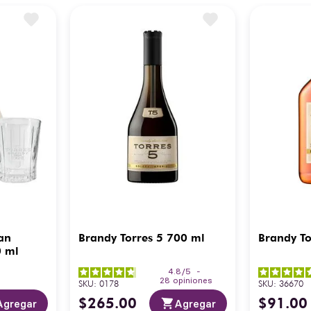
an
Brandy Torres 5 700 ml
Brandy To
0 ml
4.8
/
5
-
28
opiniones
SKU
:
0178
SKU
:
36670
$
265
.
00
$
91
.
00
Agregar
Agregar