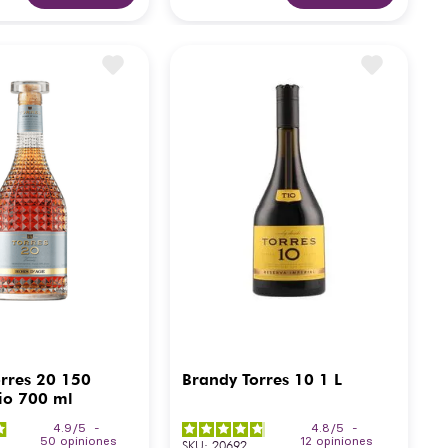
rres 20 150
Brandy Torres 10 1 L
io 700 ml
4.9
/
5
-
4.8
/
5
-
50
opiniones
12
opiniones
SKU
:
20692