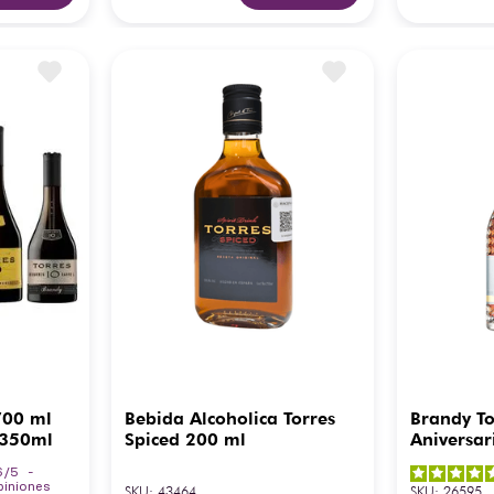
700 ml
Bebida Alcoholica Torres
Brandy To
 350ml
Spiced 200 ml
Aniversar
6
/
5
-
piniones
SKU
:
43464
SKU
:
26595