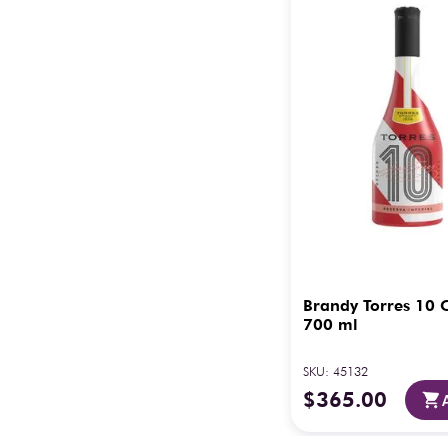
Brandy Torres 10
700 ml
SKU
:
45132
$
365
.
00