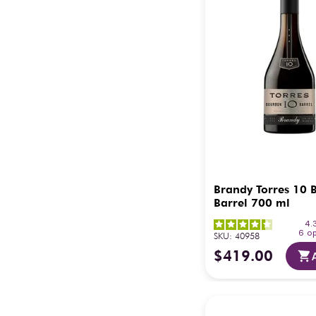
Brandy Torres 10 
Barrel 700 ml
4.
6
op
SKU
:
40958
$
419
.
00