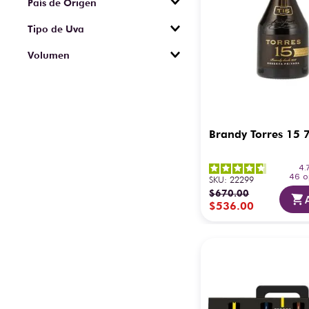
País de Origen
No
España
Tipo de Uva
Airén
Volumen
Parellada
200 ml
Macabeo
350 ml
Xarel·lo
700 ml
750 ml
Brandy Torres 15 
1 L
1.5 L
3 L
4.
46
o
SKU
:
22299
50 ml
$
670
.
00
$
536
.
00