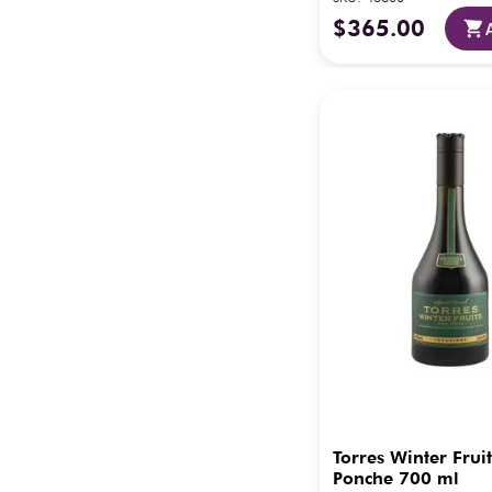
$
365
.
00
Torres Winter Frui
Ponche 700 ml