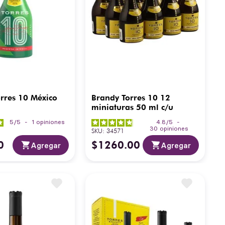
rres 10 México
Brandy Torres 10 12
miniaturas 50 ml c/u
5
/
5
-
1
opiniones
4.8
/
5
-
30
opiniones
SKU
:
34571
0
$
1260
.
00
Agregar
Agregar