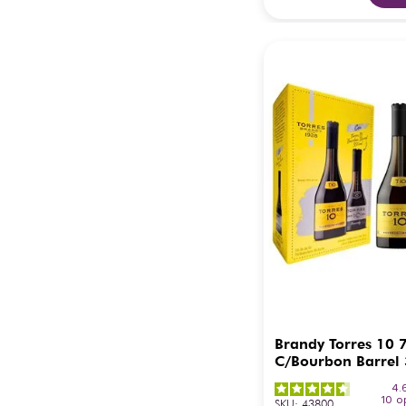
Brandy Torres 10 
C/Bourbon Barrel
4.
10
o
SKU
:
43800