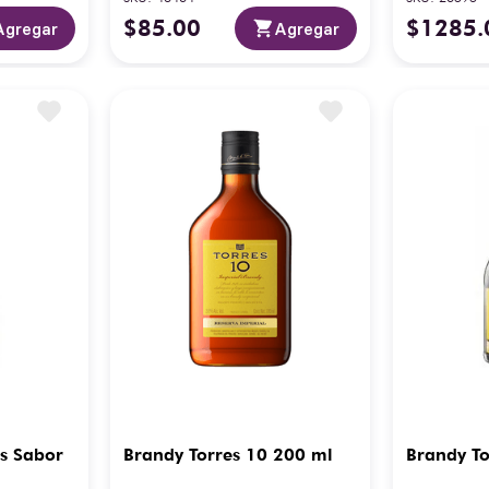
$
85
.
00
$
1285
.
Agregar
Agregar
ts Sabor
Brandy Torres 10 200 ml
Brandy To