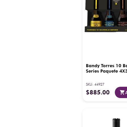
Bandy Torres 10 B
Series Paquete 4X
SKU
:
44927
$
885
.
00