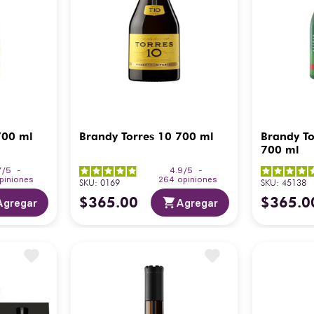
700 ml
Brandy Torres 10 700 ml
Brandy To
700 ml
7
/
5
-
4.9
/
5
-
piniones
264
opiniones
SKU
:
0169
SKU
:
45138
$
365
.
00
$
365
.
0
Agregar
Agregar