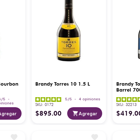
Bourbon
Brandy Torres 10 1.5 L
Brandy To
Barrel 70
3
/
5
-
5
/
5
-
4
opiniones
iniones
SKU
:
0172
SKU
:
32213
$
895
.
00
$
419
.
0
Agregar
Agregar