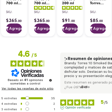
700 ml
700 ml
200 ml
Torres
C/Mazapán
C/Bourbon
Spiced
5
/
5
-
4.6
/
5
-
4.7
/
5
-
350ml
Barrel
200 ml
SKU
:
SKU
:
SKU
:
SKU
:
2
opiniones
10
opiniones
3
opiniones
350ml
$
365
$
365
$
91
$
85
.
00
.
00
.
00
.
00
Agregar
Agregar
Agregar
Agregar
4.6
/
5
Resumen de opinione
Brandy Torres 10 Smoked Bar
complejidad y matices de sab
disfrutar solo. Destacan su b
precio y su presentación eleg
Basado en
41
opiniones
Este resumen es generado po
sometidas a control
¿Fue útil?
Sí
No
Ver todas las reseñas de este sitio
5
estrellas
35
5
/
5
4
estrellas
2
Opinión verificada
3
estrellas
1