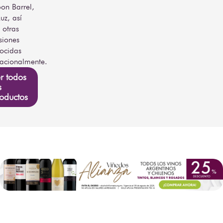
on Barrel,
uz, así
otras
siones
ocidas
nacionalmente.
r todos
s
oductos