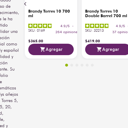
Maduración
final en barricas
so de
Las imágenes del producto 
ahumadas
Brandy Torres 10 700
Brandy Torres 10
ecimiento,
son únicamente de 
ml
Double Barrel 700 ml
e le ha
referencia; los diseños de 
Contenido
tido
etiquetas y contenidos 
de
4.9
/
5
-
4.9
/
5
15 g/L
adicionales pueden 
Azúcar
SKU
:
0169
SKU
:
32213
lidar una
264
opiniones
37
opini
cambiar. Encuentra Brandy 
(g/L)
ación
$
365
.
00
$
419
.
00
Torres 10 Smoked Barrel 
ial como
700 ml en Bodegas 
Agregar
Agregar
y español
Alianza.
lidad y
ción
ante. Su
folio
ye
emáticos
ys añejos
Torres 5,
5, 20,
d,
le,
ed y