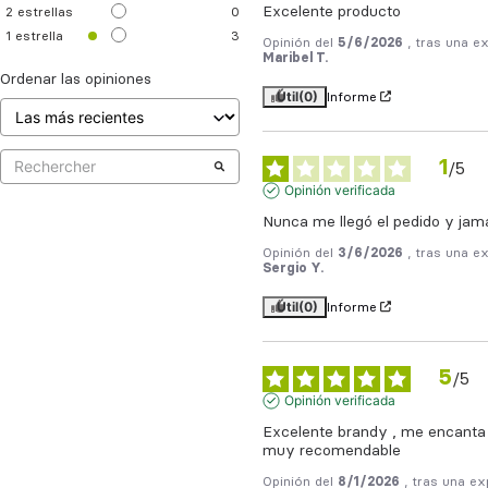
Excelente producto
2
estrellas
0
1
estrella
3
Opinión del
5/6/2026
, tras una e
Maribel T.
Ordenar las opiniones
Útil
(0)
Informe
1
/
5
Opinión verificada
Nunca me llegó el pedido y jam
Opinión del
3/6/2026
, tras una e
Sergio Y.
Útil
(0)
Informe
5
/
5
Opinión verificada
Excelente brandy , me encanta
muy recomendable
Opinión del
8/1/2026
, tras una ex