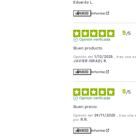
Eduardo L.
Útil
(0)
Informe
5
/
5
Opinión verificada
Buen producto
Opinión del
1/12/2025
, tras una e
JAVIER ISRAEL R.
Útil
(0)
Informe
5
/
5
Opinión verificada
Buen precio.
Opinión del
24/11/2025
, tras una
por
R.R.
Útil
(0)
Informe