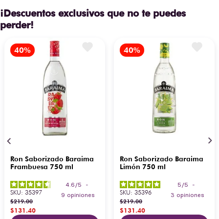
¡Descuentos exclusivos que no te puedes
perder!
Ron Saborizado Baraima
Ron Saborizado Baraima
Frambuesa 750 ml
Limón 750 ml
4.6
/
5
-
5
/
5
-
SKU
:
35397
SKU
:
35396
9
opiniones
3
opiniones
$
219
.
00
$
219
.
00
$
131
.
40
$
131
.
40