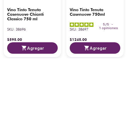
Vino Tinto Tenuta
Vino Tinto Tenuta
Casenuove Chianti
Casenuove 750ml
Classico 750 ml
5
/
5
-
1
opiniones
SKU
:
38696
SKU
:
38697
$
595
.
00
$
1245
.
00
Agregar
Agregar