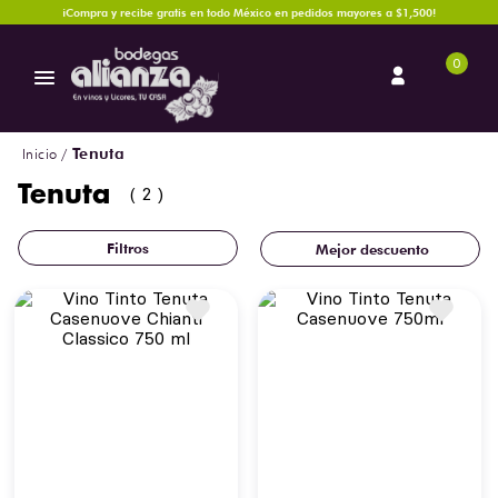
¡Compra y recibe gratis en todo México en pedidos mayores a $1,500!
0
Tenuta
Tenuta
2
Mejor descuento