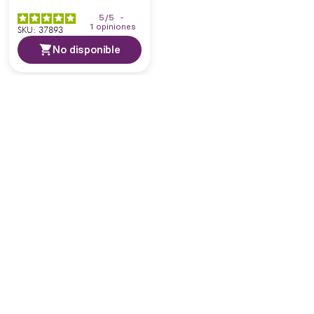
5
/
5
-
1
opiniones
SKU
:
37893
No disponible