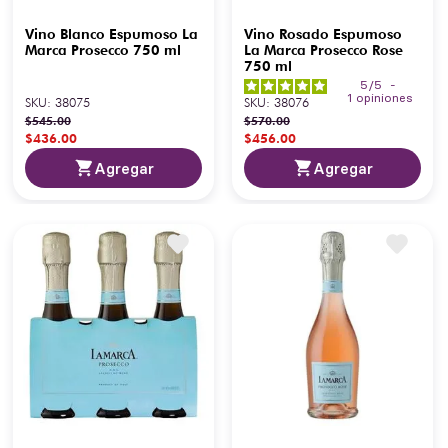
Vino Blanco Espumoso La
Vino Rosado Espumoso
Marca Prosecco 750 ml
La Marca Prosecco Rose
750 ml
5
/
5
-
1
opiniones
SKU
:
38075
SKU
:
38076
$
545
.
00
$
570
.
00
$
436
.
00
$
456
.
00
Agregar
Agregar