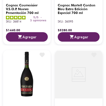
Cognac Courvoisier
Cognac Martell Cordon
V.S.O.P. Nueva
Bleu Extra Edicicón
Presentación 700 ml
Especial 700 ml
5
/
5
-
3
opiniones
SKU
:
36814
SKU
:
36595
$
1440
.
00
$
5280
.
00
Agregar
Agregar