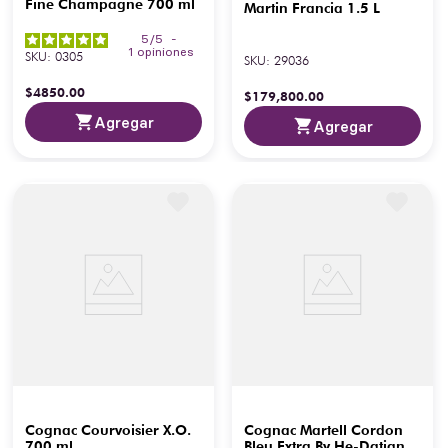
Fine Champagne 700 ml
Martin Francia 1.5 L
5
/
5
-
1
opiniones
SKU
:
0305
SKU
:
29036
$
4850
.
00
$
179
,
800
.
00
Agregar
Agregar
Cognac Courvoisier X.O.
Cognac Martell Cordon
700 ml
Bleu Extra By He-Datian