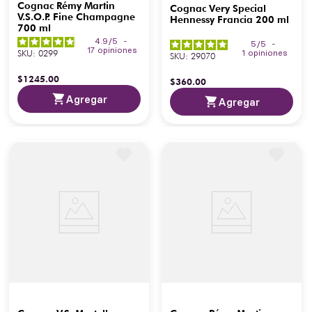
Cognac Rémy Martin
Cognac Very Special
V.S.O.P. Fine Champagne
Hennessy Francia 200 ml
700 ml
4.9
/
5
-
5
/
5
-
17
opiniones
SKU
:
0299
1
opiniones
SKU
:
29070
$
1245
.
00
$
360
.
00
Agregar
Agregar