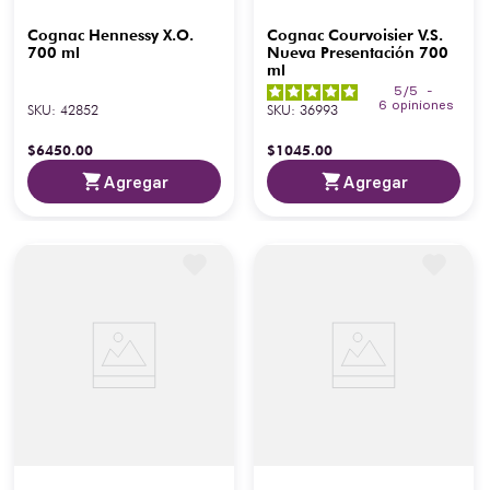
Cognac Hennessy X.O.
Cognac Courvoisier V.S.
700 ml
Nueva Presentación 700
ml
5
/
5
-
6
opiniones
SKU
:
42852
SKU
:
36993
$
6450
.
00
$
1045
.
00
Agregar
Agregar