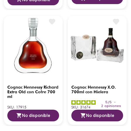
Cognac Hennessy Richard
Cognac Hennessy X.O.
Extra Old con Cofre 700
700ml con Hielera
ml
5
/
5
-
2
opiniones
SKU
:
17915
SKU
:
31674
No disponible
No disponible