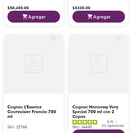
$
50
,
450
.
00
$
5330
.
00
Agregar
Agregar
Cognac L’Essence
Cognac Hennessy Very
Courvoisier Francia 700
Special 700 ml con 2
ml
Copas
5
/
5
-
32
opiniones
SKU
:
22768
SKU
:
34635