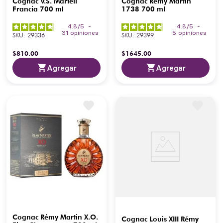
Cognac V.S. Martell
Cognac Rémy Martin
Francia 700 ml
1738 700 ml
4.8
/
5
-
4.8
/
5
-
31
opiniones
5
opiniones
SKU
:
29336
SKU
:
29399
$
810
.
00
$
1645
.
00
Agregar
Agregar
Cognac Rémy Martin X.O.
Cognac Louis XIII Rémy