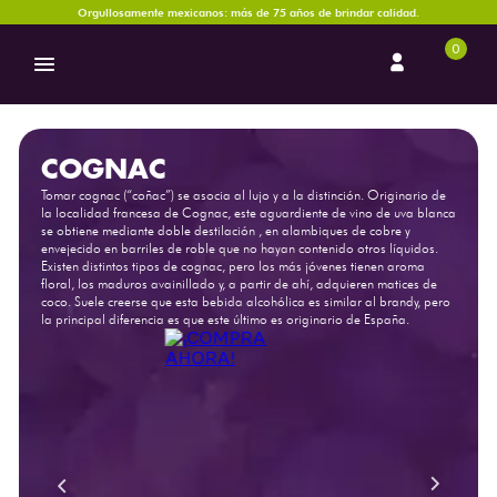
Orgullosamente mexicanos: más de 75 años de brindar calidad.
0
COGNAC
Tomar cognac (“coñac”) se asocia al lujo y a la distinción. Originario de
la localidad francesa de Cognac, este aguardiente de vino de uva blanca
se obtiene mediante doble destilación , en alambiques de cobre y
envejecido en barriles de roble que no hayan contenido otros líquidos.
Existen distintos tipos de cognac, pero los más jóvenes tienen aroma
floral, los maduros avainillado y, a partir de ahí, adquieren matices de
coco. Suele creerse que esta bebida alcohólica es similar al brandy, pero
la principal diferencia es que este último es originario de España.