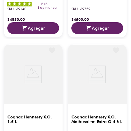
5
/
5
-
1
opiniones
SKU
:
39140
SKU
:
39759
$
4850
.
00
$
4500
.
00
Agregar
Agregar
Cognac Hennessy X.O.
Cognac Hennessy X.O.
1.5 L
Mathusalem Extra Old 6 L