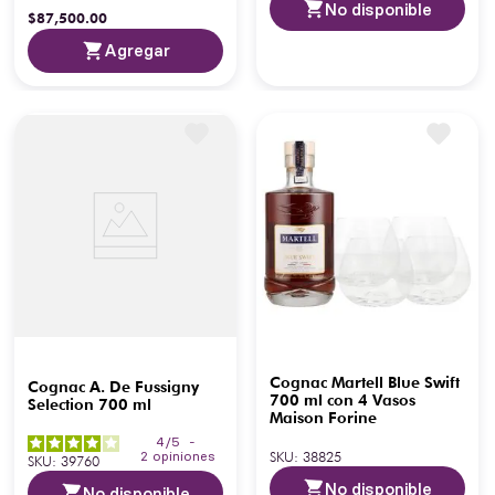
No disponible
$
87
,
500
.
00
Agregar
Cognac Martell Blue Swift
Cognac A. De Fussigny
700 ml con 4 Vasos
Selection 700 ml
Maison Forine
4
/
5
-
SKU
:
38825
2
opiniones
SKU
:
39760
No disponible
No disponible