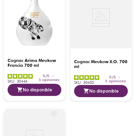
Cognac Arima Meukow
Cognac Meukow X.O. 700
Francia 700 ml
ml
5
/
5
-
5
/
5
-
3
opiniones
SKU
:
30446
3
opiniones
SKU
:
30450
No disponible
No disponible