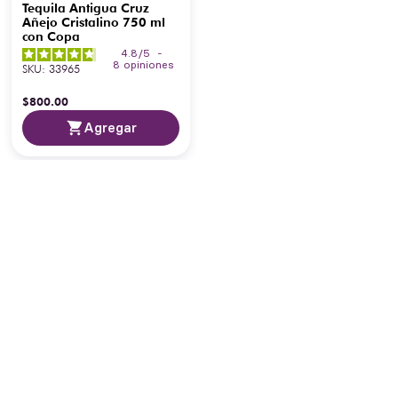
Tequila Antigua Cruz
Añejo Cristalino 750 ml
con Copa
4.8
/
5
-
8
opiniones
SKU
:
33965
$
800
.
00
Agregar