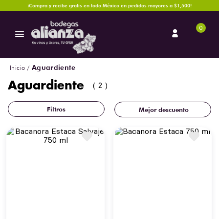
¡Compra y recibe gratis en todo México en pedidos mayores a $1,500!
0
Aguardiente
Aguardiente
2
Mejor descuento