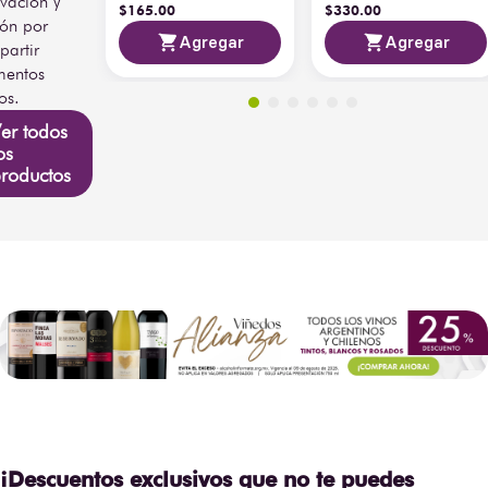
vación y
$
165
.
00
$
330
.
00
ión por
Agregar
Agregar
artir
entos
os.
er todos
os
roductos
¡Descuentos exclusivos que no te puedes