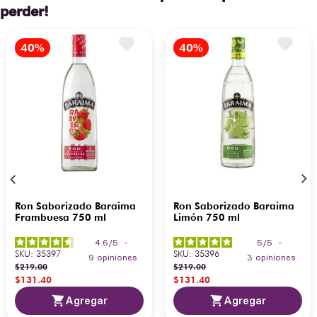
perder!
Ron Saborizado Baraima
Ron Saborizado Baraima
Frambuesa 750 ml
Limón 750 ml
4.6
/
5
-
5
/
5
-
SKU
:
35397
SKU
:
35396
9
opiniones
3
opiniones
$
219
.
00
$
219
.
00
$
131
.
40
$
131
.
40
Agregar
Agregar