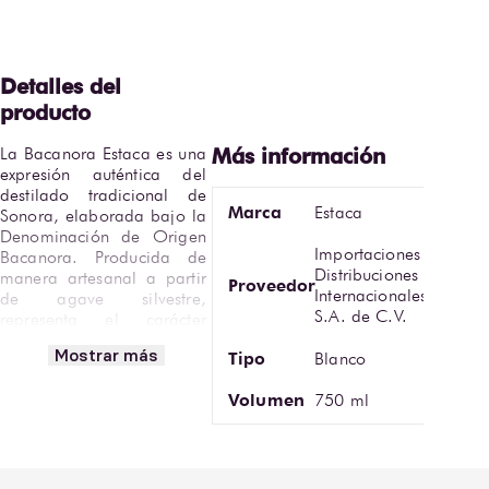
La Bacanora Estaca es una 
expresión auténtica del 
destilado tradicional de 
Marca
Estaca
Sonora, elaborada bajo la 
Denominación de Origen 
Importaciones y
Bacanora. Producida de 
Distribuciones
manera artesanal a partir 
Proveedor
Internacionales
de agave silvestre, 
S.A. de C.V.
representa el carácter 
rústico, intenso y 
Mostrar más
Tipo
Blanco
profundamente territorial 
de esta bebida 
Volumen
750 ml
emblemática del norte de 
México.
Sin paso por barrica, 
presenta una apariencia 