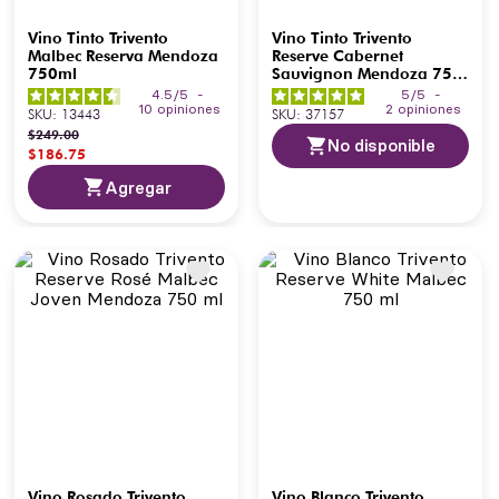
Vino Tinto Trivento
Vino Tinto Trivento
Malbec Reserva Mendoza
Reserve Cabernet
750ml
Sauvignon Mendoza 750
ml
4.5
/
5
-
5
/
5
-
10
opiniones
2
opiniones
SKU
:
13443
SKU
:
37157
$
249
.
00
No disponible
$
186
.
75
Agregar
Vino Rosado Trivento
Vino Blanco Trivento