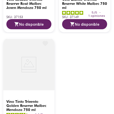
Reserve Rosé Malbec
Reserve White Malbec 750
Joven Mendoza 750 ml
ml
5
/
5
-
1
opiniones
SKU
:
37153
SKU
:
37149
No disponible
No disponible
Vino Tinto Trivento
Golden Reserve Malbec
Mendoza 750 ml