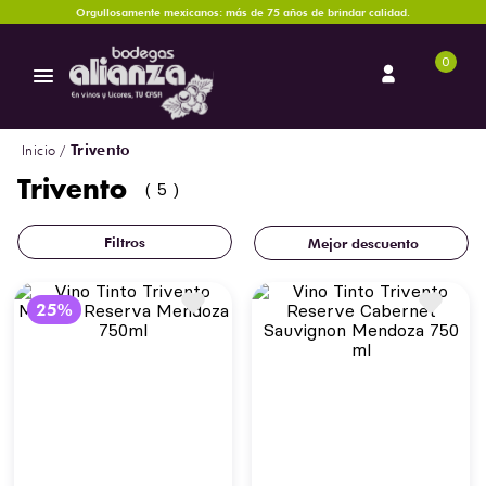
Orgullosamente mexicanos: más de 75 años de brindar calidad.
0
Trivento
Trivento
5
Mejor descuento