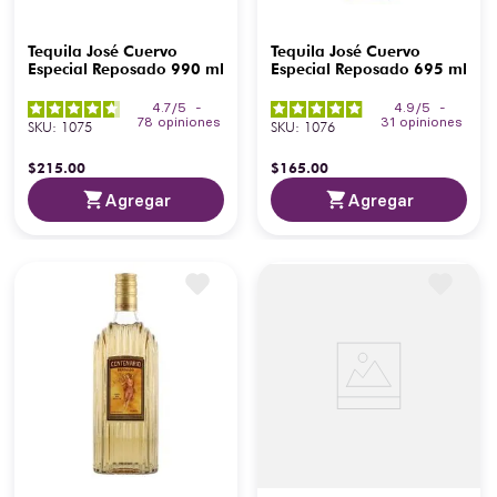
Tequila José Cuervo
Tequila José Cuervo
Especial Reposado 990 ml
Especial Reposado 695 ml
4.7
/
5
-
4.9
/
5
-
78
opiniones
31
opiniones
SKU
:
1075
SKU
:
1076
$
215
.
00
$
165
.
00
Agregar
Agregar