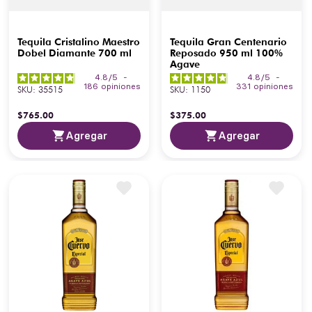
Tequila Cristalino Maestro
Tequila Gran Centenario
Dobel Diamante 700 ml
Reposado 950 ml 100%
Agave
4.8
/
5
-
4.8
/
5
-
186
opiniones
331
opiniones
SKU
:
35515
SKU
:
1150
$
765
.
00
$
375
.
00
Agregar
Agregar