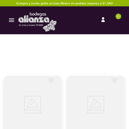
¡Compra y recibe gratis en todo México en pedidos mayores a $1,500!
0