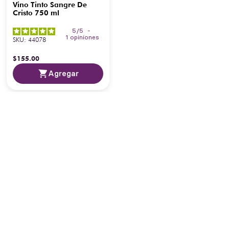
Vino Tinto Sangre De
Cristo 750 ml
5
/
5
-
1
opiniones
SKU
:
44078
$
155
.
00
Agregar