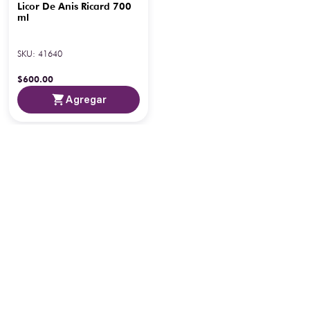
Licor De Anis Ricard 700
ml
SKU
:
41640
$
600
.
00
Agregar