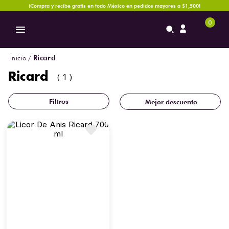
¡Compra y recibe gratis en todo México en pedidos mayores a $1,500!
0
Ricard
Ricard
1
Mejor descuento