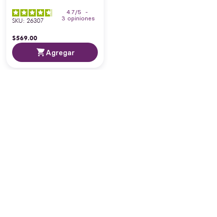
4.7
/
5
-
3
opiniones
SKU
:
26307
$
569
.
00
Agregar