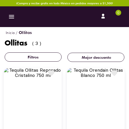
¡Compra y recibe gratis en todo México en pedidos mayores a $1,500!
0
Ollitas
Ollitas
3
Mejor descuento