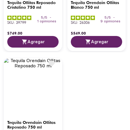
Tequila Ollitas Reposado
Tequila Orendain Ollitas
Cristalino 750 ml
Blanco 750 ml
5
/
5
-
5
/
5
-
1
opiniones
9
opiniones
SKU
:
39799
SKU
:
26306
$
749
.
00
$
549
.
00
Agregar
Agregar
Tequila Orendain Ollitas
Reposado 750 ml