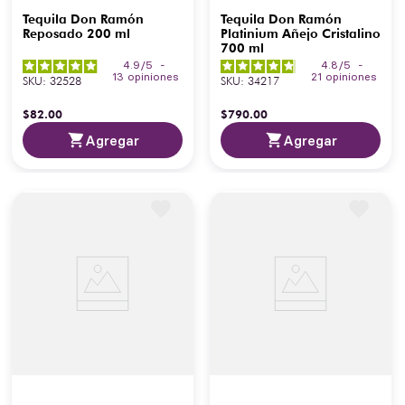
Tequila Don Ramón
Tequila Don Ramón
Reposado 200 ml
Platinium Añejo Cristalino
700 ml
4.9
/
5
-
4.8
/
5
-
13
opiniones
21
opiniones
SKU
:
32528
SKU
:
34217
$
82
.
00
$
790
.
00
Agregar
Agregar