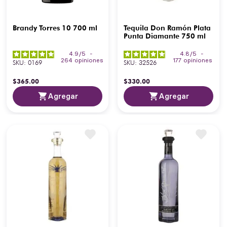
Brandy Torres 10 700 ml
Tequila Don Ramón Plata
Punta Diamante 750 ml
4.9
/
5
-
4.8
/
5
-
264
opiniones
177
opiniones
SKU
:
0169
SKU
:
32526
$
365
.
00
$
330
.
00
Agregar
Agregar