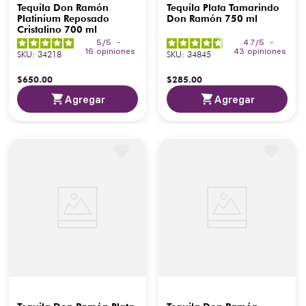
Tequila Don Ramón
Tequila Plata Tamarindo
Platinium Reposado
Don Ramón 750 ml
Cristalino 700 ml
5
/
5
-
4.7
/
5
-
16
opiniones
43
opiniones
SKU
:
34218
SKU
:
34845
$
650
.
00
$
285
.
00
Agregar
Agregar