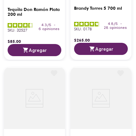
Brandy Torres 5 700 ml
Tequila Don Ramón Plata
200 ml
4.8
/
5
-
4.3
/
5
-
28
opiniones
SKU
:
0178
6
opiniones
SKU
:
32527
$
265
.
00
$
85
.
00
Agregar
Agregar