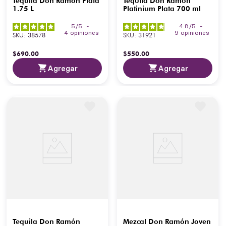
Tequila Don Ramón Plata
Tequila Don Ramón
1.75 L
Platinium Plata 700 ml
5
/
5
-
4.8
/
5
-
4
opiniones
9
opiniones
SKU
:
38578
SKU
:
31921
$
690
.
00
$
550
.
00
Agregar
Agregar
Tequila Don Ramón
Mezcal Don Ramón Joven