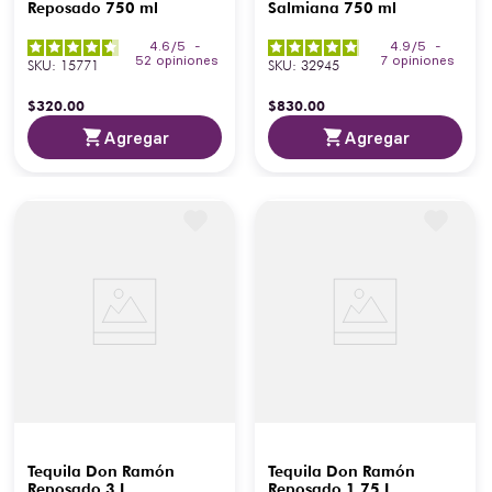
Reposado 750 ml
Salmiana 750 ml
4.6
/
5
-
4.9
/
5
-
52
opiniones
7
opiniones
SKU
:
15771
SKU
:
32945
$
320
.
00
$
830
.
00
Agregar
Agregar
Tequila Don Ramón
Tequila Don Ramón
Reposado 3 L
Reposado 1.75 L