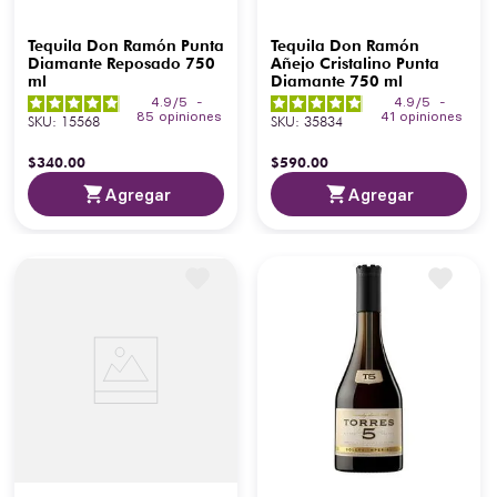
Tequila Don Ramón Punta
Tequila Don Ramón
Diamante Reposado 750
Añejo Cristalino Punta
ml
Diamante 750 ml
4.9
/
5
-
4.9
/
5
-
85
opiniones
41
opiniones
SKU
:
15568
SKU
:
35834
$
340
.
00
$
590
.
00
Agregar
Agregar