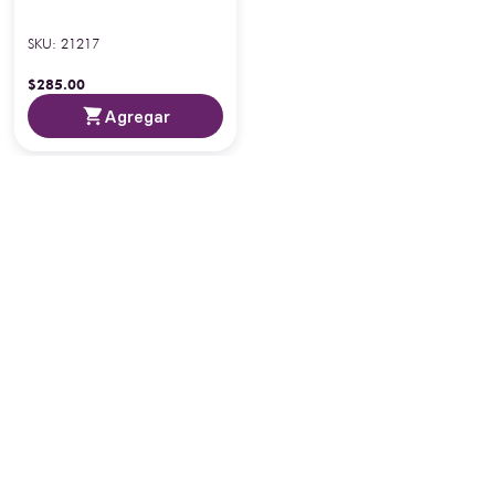
SKU
:
21217
$
285
.
00
Agregar