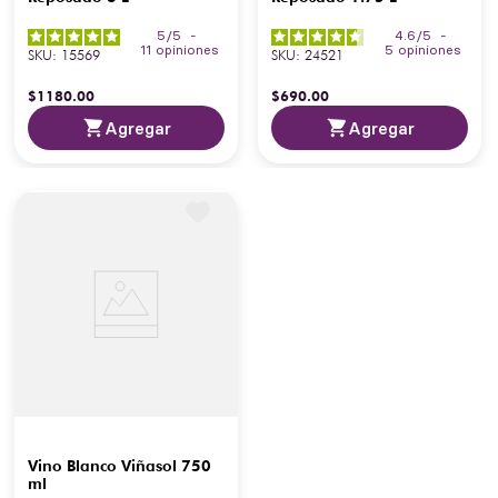
5
/
5
-
4.6
/
5
-
11
opiniones
5
opiniones
SKU
:
15569
SKU
:
24521
$
1180
.
00
$
690
.
00
Agregar
Agregar
Vino Blanco Viñasol 750
ml