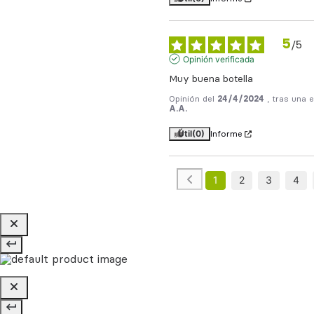
5
/
5
Opinión verificada
Muy buena botella
Opinión del
24/4/2024
, tras una 
A.A.
Útil
(0)
Informe
1
2
3
4