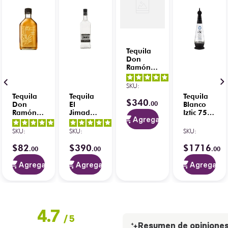
Tequila
Don
Ramón
Reposado
5
/
5
-
Punta
SKU
:
7
opiniones
Diamante
Tequila
Tequila
Tequila
750 ml
$
340
.
00
Don
El
Blanco
con Plata
Ramón
Jimador
Iztic 750
200 ml
Agregar
Reposado
Reposado
ml
5
/
5
-
4.9
/
5
-
5
/
5
-
200 ml
Cristalino
SKU
:
SKU
:
SKU
:
2
opiniones
13
opiniones
3
opiniones
700 ml
$
82
$
390
$
1716
.
00
.
00
.
00
Agregar
Agregar
Agregar
4.7
/
5
Resumen de opinione