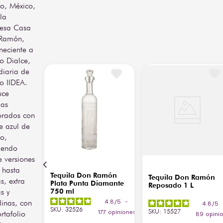
co, México,
de C.V.
perfecto para la expresión 
la
frutal.
De
Agave, Tequila
esa Casa
Perfecto para disfrutarse 
Ramón,
Volumen
750 ml
bien frío, solo o en 
neciente a
mezclas, Tequila Don 
o Dialce,
Ramón Tamarindo es ideal 
diaria de
para cocteles llamativos, 
o IIDEA.
reuniones sociales y 
uce
maridajes con botanas 
mexicanas. Su perfil lo 
las
convierte en una opción 
orados con
atractiva para 
e azul de
consumidores jóvenes y 
co,
amantes de sabores 
iendo
intensos.
 versiones
 hasta
Tequila Don Ramón
Tequila Don Ramón
s, extra
Plata Punta Diamante
Reposado 1 L
s y
750 ml
alinas, con
4.8
/
5
-
4.8
/
5
SKU
:
32526
SKU
:
15527
rtafolio
177
opiniones
89
opini