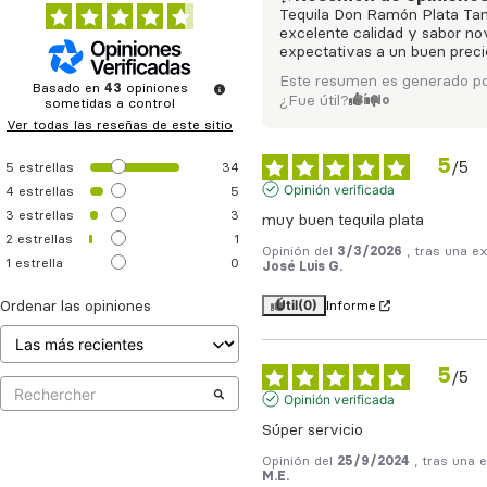
Tequila Don Ramón Plata Tam
excelente calidad y sabor n
expectativas a un buen precio.
Este resumen es generado po
Basado en
43
opiniones
¿Fue útil?
Sí
No
sometidas a control
Ver todas las reseñas de este sitio
5
/
5
5
estrellas
34
Opinión verificada
4
estrellas
5
3
estrellas
3
muy buen tequila plata
2
estrellas
1
Opinión del
3/3/2026
, tras una e
1
estrella
0
José Luis G.
Útil
(0)
Ordenar las opiniones
Informe
5
/
5
Opinión verificada
Súper servicio
Opinión del
25/9/2024
, tras una 
M.E.