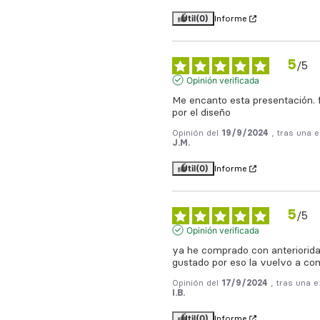
Útil
(0)
Informe
5
/
5
Opinión verificada
Me encanto esta presentación. 
por el diseño
Opinión del
19/9/2024
, tras una 
J.M.
Útil
(0)
Informe
5
/
5
Opinión verificada
ya he comprado con anterioridad
gustado por eso la vuelvo a co
Opinión del
17/9/2024
, tras una 
I.B.
Útil
(0)
Informe