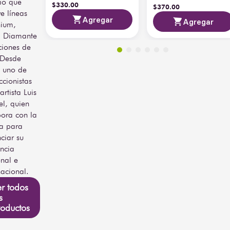
io que
$
330
.
00
$
370
.
00
ye líneas
Agregar
Agregar
nium,
a Diamante
ciones de
 Desde
 uno de
ccionistas
artista Luis
l, quien
ora con la
a para
ciar su
ncia
nal e
nacional.
r todos
s
oductos