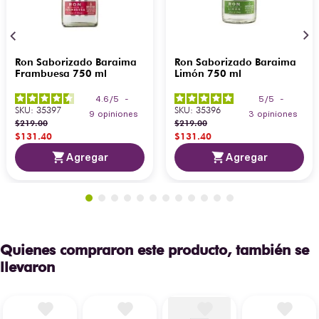
Ron Saborizado Baraima
Ron Saborizado Baraima
Frambuesa 750 ml
Limón 750 ml
4.6
/
5
-
5
/
5
-
SKU
:
35397
SKU
:
35396
9
opiniones
3
opiniones
$
219
.
00
$
219
.
00
$
131
.
40
$
131
.
40
Agregar
Agregar
Quienes compraron este producto, también se
llevaron