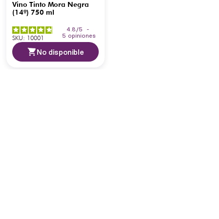
Vino Tinto Mora Negra
(14º) 750 ml
4.8
/
5
-
5
opiniones
SKU
:
10001
No disponible