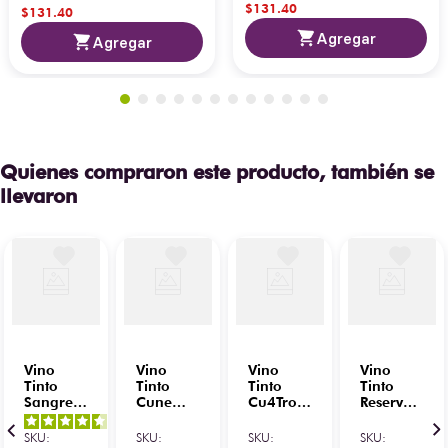
$
131
.
40
$
131
.
40
Agregar
Agregar
Quienes compraron este producto, también se
llevaron
Vino
Vino
Vino
Vino
Tinto
Tinto
Tinto
Tinto
Sangre
Cune
Cu4Tro
Reserva
de Toro
Gran
Soles
Marqués
4.5
/
5
-
Ensamble
Reserva
Afrutado+Cabernet
de
SKU
:
SKU
:
SKU
:
SKU
:
34
opiniones