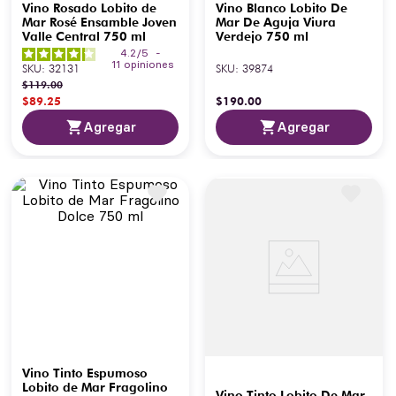
Vino Rosado Lobito de
Vino Blanco Lobito De
Mar Rosé Ensamble Joven
Mar De Aguja Viura
Valle Central 750 ml
Verdejo 750 ml
4.2
/
5
-
11
opiniones
SKU
:
32131
SKU
:
39874
$
119
.
00
$
89
.
25
$
190
.
00
Agregar
Agregar
Vino Tinto Espumoso
Lobito de Mar Fragolino
Vino Tinto Lobito De Mar