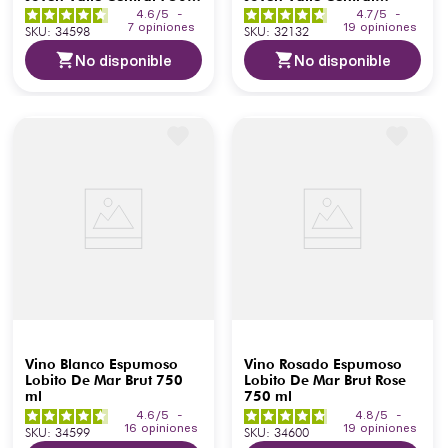
ml
750ml
4.6
/
5
-
4.7
/
5
-
7
opiniones
19
opiniones
SKU
:
34598
SKU
:
32132
No disponible
No disponible
Vino Blanco Espumoso
Vino Rosado Espumoso
Lobito De Mar Brut 750
Lobito De Mar Brut Rose
ml
750 ml
4.6
/
5
-
4.8
/
5
-
16
opiniones
19
opiniones
SKU
:
34599
SKU
:
34600