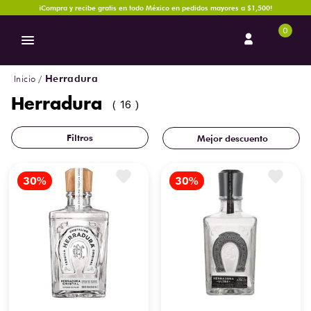
¡Compra y recibe gratis en todo México en pedidos mayores a $1,500!
0
Herradura
Herradura
16
Mejor descuento