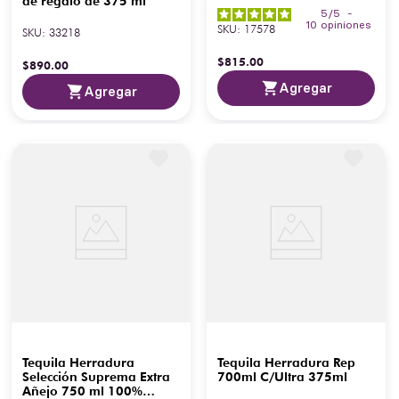
de regalo de 375 ml
5
/
5
-
10
opiniones
SKU
:
17578
SKU
:
33218
$
815
.
00
$
890
.
00
Agregar
Agregar
Tequila Herradura
Tequila Herradura Rep
Selección Suprema Extra
700ml C/Ultra 375ml
Añejo 750 ml 100%