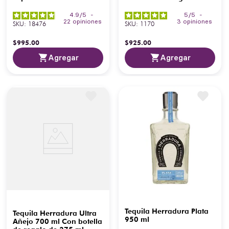
4.9
/
5
-
5
/
5
-
22
opiniones
3
opiniones
SKU
:
18476
SKU
:
1170
$
995
.
00
$
925
.
00
Agregar
Agregar
Tequila Herradura Plata
Tequila Herradura Ultra
950 ml
Añejo 700 ml Con botella