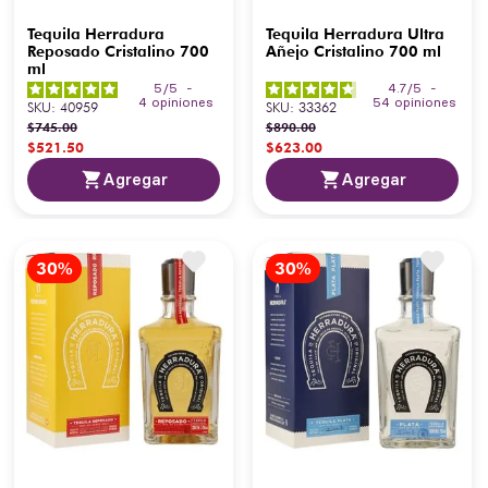
Tequila Herradura
Tequila Herradura Ultra
Reposado Cristalino 700
Añejo Cristalino 700 ml
ml
5
/
5
-
4.7
/
5
-
4
opiniones
54
opiniones
SKU
:
40959
SKU
:
33362
$
745
.
00
$
890
.
00
$
521
.
50
$
623
.
00
Agregar
Agregar