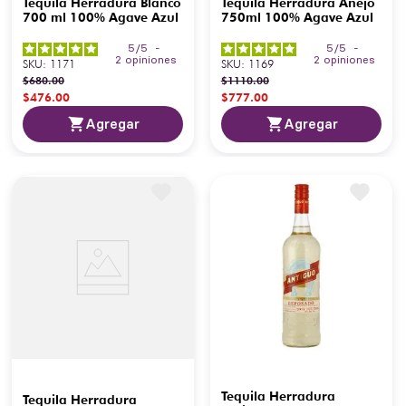
Tequila Herradura Blanco
Tequila Herradura Añejo
700 ml 100% Agave Azul
750ml 100% Agave Azul
5
/
5
-
5
/
5
-
2
opiniones
2
opiniones
SKU
:
1171
SKU
:
1169
$
680
.
00
$
1110
.
00
$
476
.
00
$
777
.
00
Agregar
Agregar
Tequila Herradura
Tequila Herradura