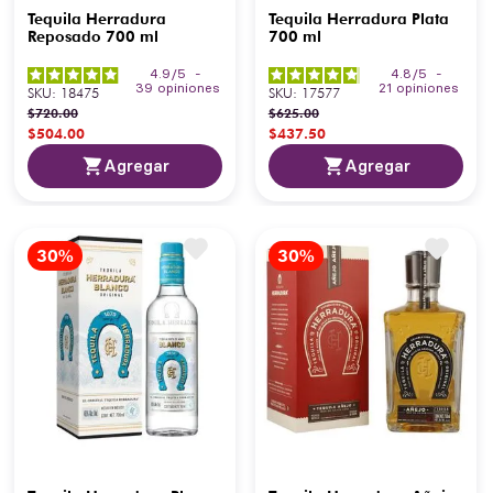
Tequila Herradura
Tequila Herradura Plata
Reposado 700 ml
700 ml
4.9
/
5
-
4.8
/
5
-
39
opiniones
21
opiniones
SKU
:
18475
SKU
:
17577
$
720
.
00
$
625
.
00
$
504
.
00
$
437
.
50
Agregar
Agregar