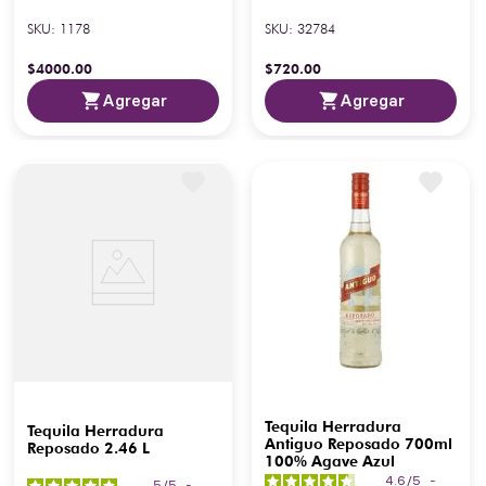
Agave Azul
SKU
:
1178
SKU
:
32784
$
4000
.
00
$
720
.
00
Agregar
Agregar
Tequila Herradura
Tequila Herradura
Antiguo Reposado 700ml
Reposado 2.46 L
100% Agave Azul
4.6
/
5
-
5
/
5
-