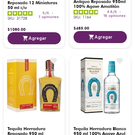
Antiguo Reposado 950ml
Reposado 12 Miniaturas
100% Agave Amatitán
50 ml c/u
4.8
/
5
-
5
/
5
-
18
opiniones
SKU
:
1164
7
opiniones
SKU
:
31728
$
485
.
00
$
1080
.
00
Agregar
Agregar
Tequila Herradura
Tequila Herradura Blanco
Reposado 950 ml
950 ml 100% Agave Azul