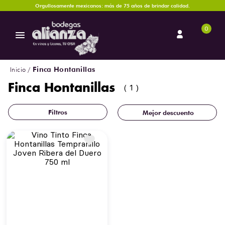
Orgullosamente mexicanos: más de 75 años de brindar calidad.
0
Finca Hontanillas
Finca Hontanillas
1
Mejor descuento