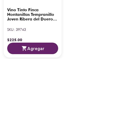
Vino Tinto Finca
Hontanillas Tempranillo
Joven Ribera del Duero
750 ml
SKU
:
39743
$
225
.
00
Agregar