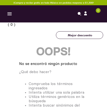
¡Compra y recibe gratis en todo México en pedidos mayores a $1,500!
0
0
Mejor descuento
OOPS!
No se encontró ningún producto
¿Qué debo hacer?
Comprueba los términos
ingresados
Intenta utilizar una sola palabra
Utiliza términos genéricos en la
búsqueda
Intenta buscar sinónimos del