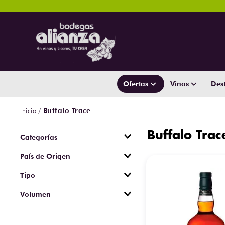
Ofertas
Vinos
Dest
Buffalo Trace
Buffalo Trac
Whisky
País de Origen
Estados Unidos
Tipo
Kentucky Straight Bourbon
Volumen
Whiskey
750 ml