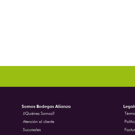
Somos Bodegas Alianza
Legal
¿Quiénes Somos?
Térmi
Atención al cliente
Políti
Sucursales
Factur