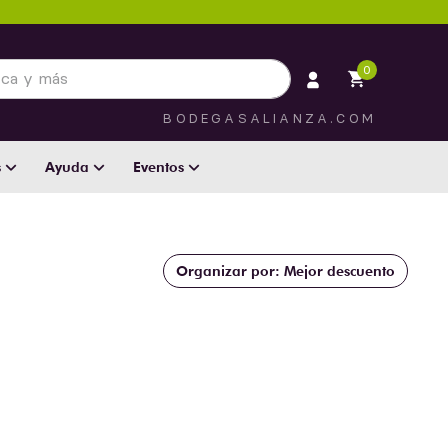
 más
0
BODEGASALIANZA.COM
s
Ayuda
Eventos
Mejor descuento