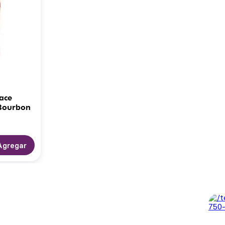
ace
 Bourbon
Agregar