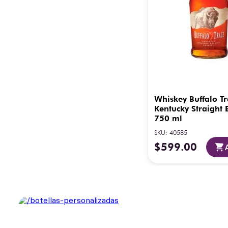
Whiskey Buffalo Tr
Kentucky Straight
750 ml
SKU
:
40585
$
599
.
00