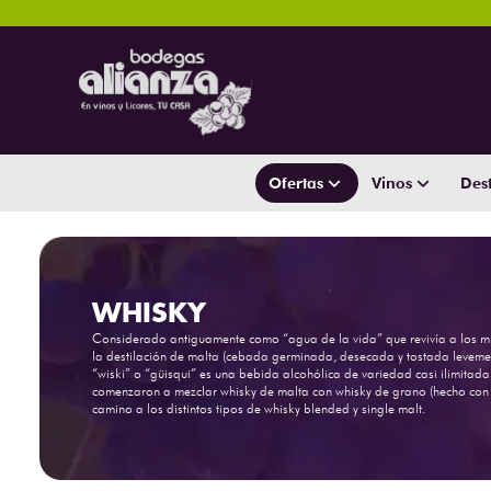
Ofertas
Vinos
Dest
WHISKY
Considerado antiguamente como “agua de la vida” que revivía a los mue
la destilación de malta (cebada germinada, desecada y tostada levemen
“wiski” o “güisqui” es una bebida alcohólica de variedad casi ilimitada,
comenzaron a mezclar whisky de malta con whisky de grano (hecho con ma
camino a los distintos tipos de whisky blended y single malt.