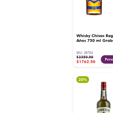
Whisky Chivas Reg
Años 750 ml Gra
SKU
:
35704
$
2350
.
00
Pers
$
1762
.
50