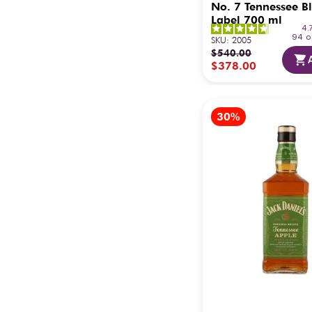
No. 7 Tennessee B
Label 700 ml
4.
94
o
SKU
:
2005
$
540
.
00
$
378
.
00