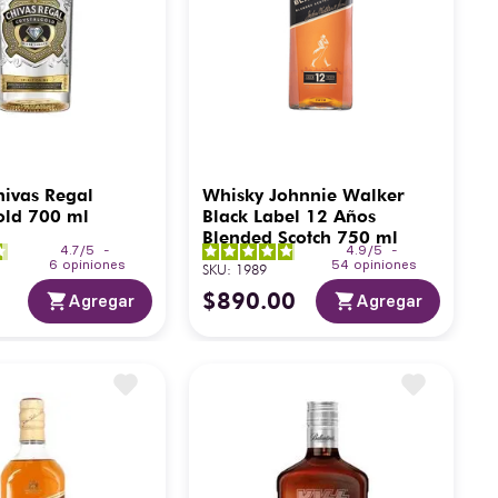
ivas Regal
Whisky Johnnie Walker
old 700 ml
Black Label 12 Años
Blended Scotch 750 ml
4.7
/
5
-
4.9
/
5
-
6
opiniones
54
opiniones
SKU
:
1989
$
890
.
00
Agregar
Agregar