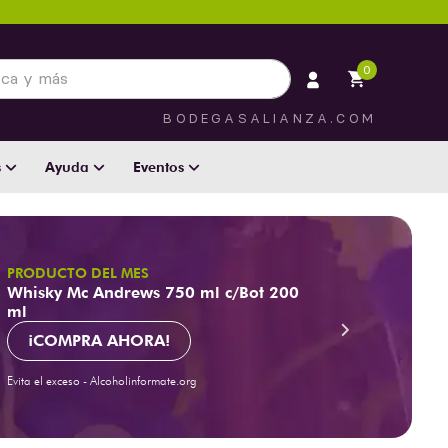
 más
0
BODEGASALIANZA.COM
s
Ayuda
Eventos
PRODUCTO DEL MES
Whisky Mc Andrews 750 ml c/Bot 200
ml
¡COMPRA AHORA!