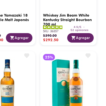
he Yamazaki 18
Whiskey Jim Beam White
le Malt Japonés
Kentucky Straight Bourbon
700 ml
4.9
/
5
-
52
opiniones
SKU
:
36357
0
$
390
.
00
Agregar
Agregar
00
$
292
.
50