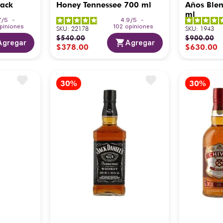
lack
Honey Tennessee 700 ml
Años Blen
ml
7
/
5
-
4.9
/
5
-
piniones
102
opiniones
SKU
:
22178
SKU
:
1943
$
540
.
00
$
900
.
00
Agregar
Agregar
$
378
.
00
$
630
.
00