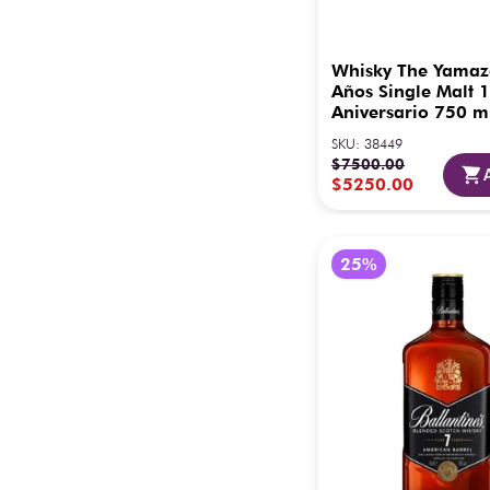
Whisky The Yamaz
Años Single Malt 
Aniversario 750 m
SKU
:
38449
$
7500
.
00
$
5250
.
00