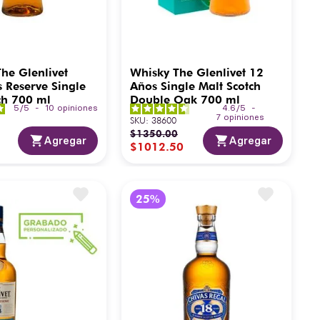
he Glenlivet
Whisky The Glenlivet 12
 Reserve Single
Años Single Malt Scotch
ch 700 ml
Double Oak 700 ml
5
/
5
-
10
opiniones
4.6
/
5
-
7
opiniones
SKU
:
38600
$
1350
.
00
Agregar
Agregar
$
1012
.
50