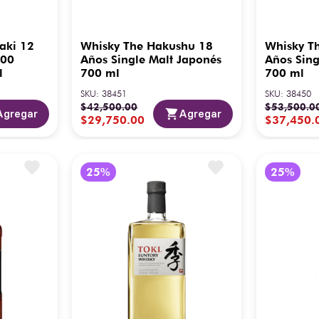
aki 12
Whisky The Hakushu 18
Whisky T
100
Años Single Malt Japonés
Años Sing
l
700 ml
700 ml
SKU
:
38451
SKU
:
38450
$
42
,
500
.
00
$
53
,
500
.
0
Agregar
Agregar
$
29
,
750
.
00
$
37
,
450
.