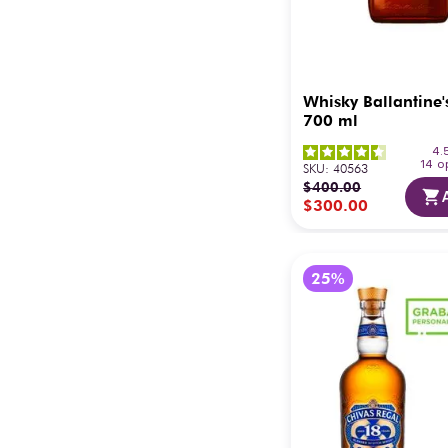
Whisky Ballantine'
700 ml
4.
14
o
SKU
:
40563
$
400
.
00
$
300
.
00