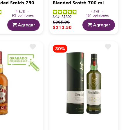
ded Scotch 750
Blended Scotch 700 ml
4.8
/
5
-
4.7
/
5
-
93
opiniones
181
opiniones
SKU
:
31302
$
305
.
00
Agregar
Agregar
$
213
.
50