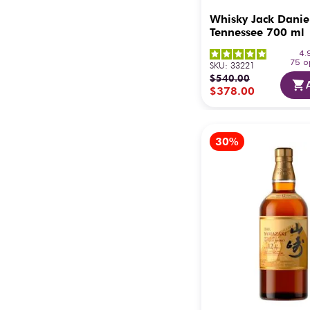
Whisky Jack Danie
Tennessee 700 ml
4.
75
o
SKU
:
33221
$
540
.
00
$
378
.
00