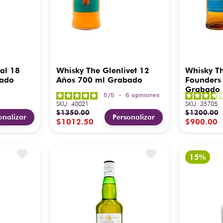
al 18
Whisky The Glenlivet 12
Whisky Th
bado
Años 700 ml Grabado
Founders
Grabado
5
/
5
-
6
opiniones
SKU
:
40021
SKU
:
35705
$
1350
.
00
$
1200
.
00
onalizar
Personalizar
$
1012
.
50
$
900
.
00