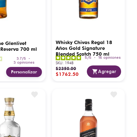
Whisky Chivas Regal 18
e Glenlivet
Años Gold Signature
 Reserva 700 ml
Blended Scotch 750 ml
5
/
5
-
18
opiniones
3.7
/
5
-
3
opiniones
SKU
:
1948
$
2350
.
00
Agregar
Personalizar
$
1762
.
50