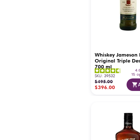
Whiskey Jameson I
Original Triple Des
700 ml
4.
15
o
SKU
:
39532
$
495
.
00
$
396
.
00