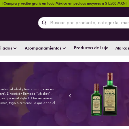
¡Compra y recibe gratis en todo México en pedidos mayores a $1,500 MXN!
Buscar por producto, categoría, marca y
Productos de Lujo
ilados
Acompañamientos
Marca
rtos, el whisky tuvo sus orígenes en
te). El también llamado “whiskey” ,
 ya que en el siglo XIX los escoceses
íz, trigo o centeno), lo que abrió el