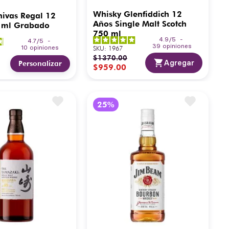
Whisky Glenfiddich 12
ivas Regal 12
Años Single Malt Scotch
 ml Grabado
750 ml
4.9
/
5
-
4.7
/
5
-
39
opiniones
10
opiniones
SKU
:
1967
$
1370
.
00
Agregar
Personalizar
$
959
.
00