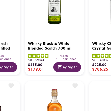
rish
Whisky Black & White
Whisky Ch
tilled
Blended Scotch 700 ml
Crystal G
6
/
5
-
4.8
/
5
-
piniones
106
opiniones
SKU
:
29844
SKU
:
43382
$
215
.
00
$
925
.
00
Agregar
Agregar
$
179
.
01
$
786
.
25