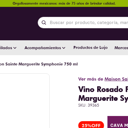
Orgullosamente mexicanos: más de 75 años de brindar calidad.
Buscar por producto, categoría, marca y
Productos de Lujo
ilados
Acompañamientos
Marca
on Sainte Marguerite Symphonie 750 ml
Ver más de
Maison Sa
Vino Rosado 
Marguerite S
SKU
:
39365
25%
CAVA 