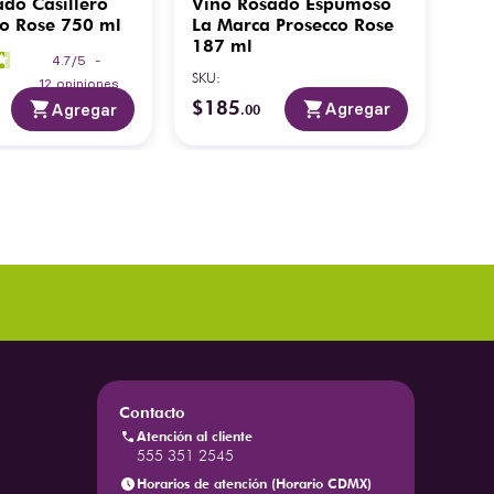
do Casillero
Vino Rosado Espumoso
V.R
lo Rose 750 ml
La Marca Prosecco Rose
Ma
187 ml
750
4.7
/
5
-
She
SKU
:
SKU
:
12
opiniones
$
185
$
6
Agregar
Agregar
.
00
Contacto
Atención al cliente
555 351 2545
Horarios de atención (Horario CDMX)