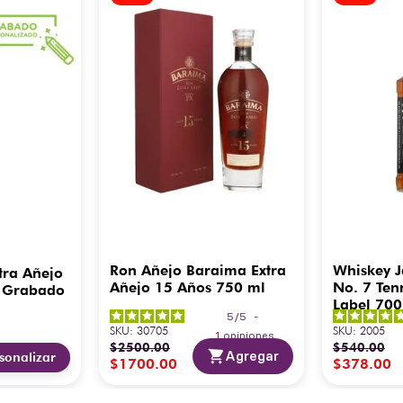
Ron Añejo Baraima Extra
Whiskey J
tra Añejo
Añejo 15 Años 750 ml
No. 7 Ten
 Grabado
Label 700
5
/
5
-
SKU
:
30705
SKU
:
2005
1
opiniones
$
2500
.
00
$
540
.
00
Agregar
sonalizar
$
1700
.
00
$
378
.
00