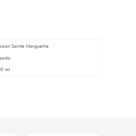
ison Sainte Marguerite
sado
0 ml