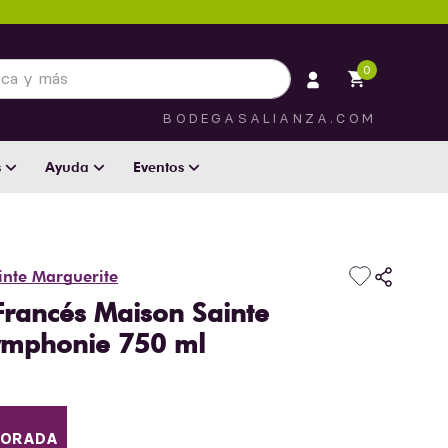
 más
0
BODEGASALIANZA.COM
s
Ayuda
Eventos
inte Marguerite
Francés Maison Sainte
ymphonie 750 ml
MORADA