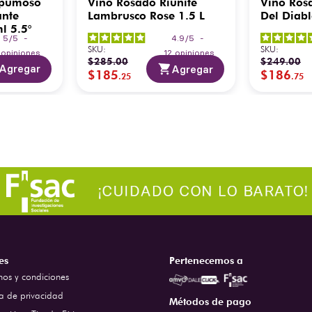
spumoso
Vino Rosado Riunite
Vino Rosa
ante
Lambrusco Rose 1.5 L
Del Diab
l 5.5°
5
/
5
-
4.9
/
5
-
SKU
:
SKU
:
2
opiniones
12
opiniones
$
285
.
00
$
249
.
00
Agregar
Agregar
$
185
$
186
.
25
.
75
es
Pertenecemos a
nos y condiciones
ca de privacidad
Métodos de pago