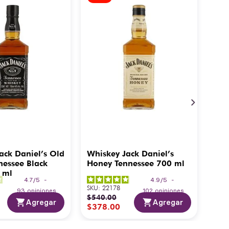
ack Daniel’s Old
Whiskey Jack Daniel’s
nessee Black
Honey Tennessee 700 ml
 ml
4.7
/
5
-
4.9
/
5
-
SKU
:
22178
93
opiniones
102
opiniones
$
540
.
00
Agregar
Agregar
$
378
.
00