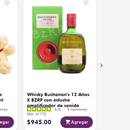
s
Whisky Buchanan's 12 Años
ml
X BZRP con estuche
amplificador de sonido
iones
5
/
5
-
5
opiniones
SKU
:
41172
$
945
.
00
egar
Agregar