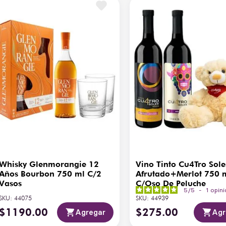
Whisky Glenmorangie 12
Vino Tinto Cu4Tro Sole
Años Bourbon 750 ml C/2
Afrutado+Merlot 750 
Vasos
C/Oso De Peluche
5
/
5
-
1
opin
SKU
:
44075
SKU
:
44939
$
1190
.
00
$
275
.
00
Agregar
Agr