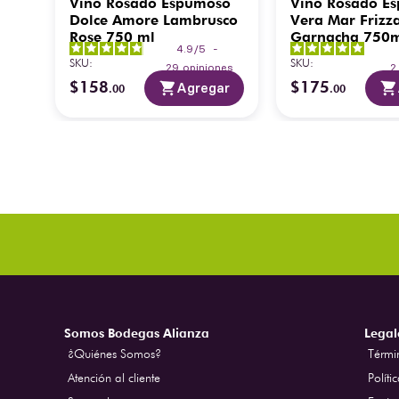
s
Vino Rosado Espumoso
Vino Rosado E
 ml
Dolce Amore Lambrusco
Vera Mar Frizz
Rose 750 ml
Garnacha 750m
4.9
/
5
-
SKU
:
SKU
:
29
opiniones
$
158
$
175
ar
Agregar
.
00
.
00
Somos Bodegas Alianza
Legal
¿Quiénes Somos?
Térmi
Atención al cliente
Políti