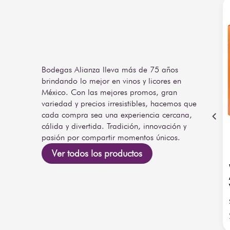
Bodegas Alianza lleva más de 75 años
brindando lo mejor en vinos y licores en
México. Con las mejores promos, gran
variedad y precios irresistibles, hacemos que
cada compra sea una experiencia cercana,
cálida y divertida. Tradición, innovación y
pasión por compartir momentos únicos.
Ver todos los productos
 Ramón Plata
Whisky The Glenlivet
nte 750 ml con
Founders Reserve 700 ml
 ml
con Chivas Regal Extra-13
5
/
5
-
5
opiniones
5
/
5
-
1
opiniones
200ml
SKU
:
44163
$
1200
.
00
Agregar
Agregar