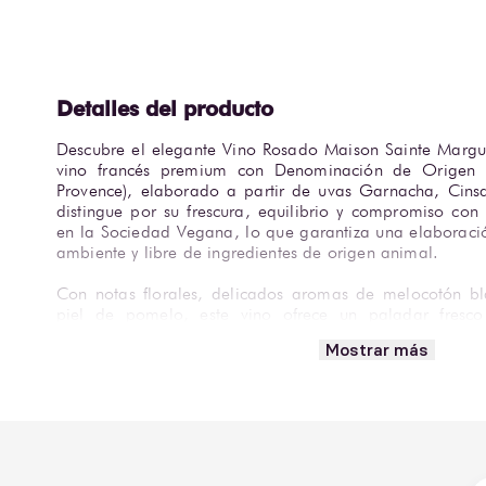
Descubre el elegante Vino Rosado Maison Sainte Margu
vino francés premium con Denominación de Origen 
Provence), elaborado a partir de uvas Garnacha, Cinsau
distingue por su frescura, equilibrio y compromiso con 
en la Sociedad Vegana, lo que garantiza una elaboraci
ambiente y libre de ingredientes de origen animal.

Con notas florales, delicados aromas de melocotón bla
piel de pomelo, este vino ofrece un paladar fresco 
persistente a ralladura de pomelo. Ideal para marida
Mostrar más
gourmet o simplemente disfrutar en una tarde soleada.

Encuentra Vino Rosado Maison Sainte Marguerite Sym
Alianza y déjate sorprender por uno de los mejores rosa