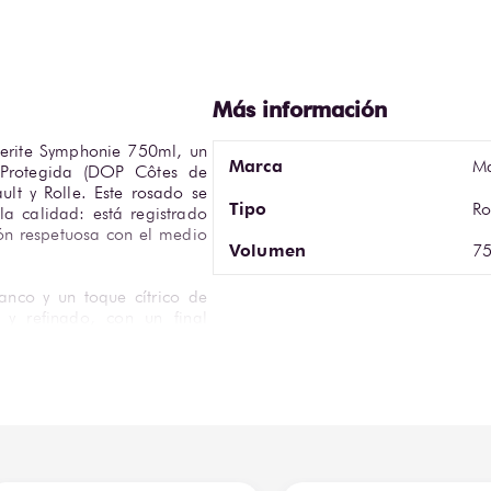
erite Symphonie 750ml, un 
Marca
Ma
Protegida (DOP Côtes de 
lt y Rolle. Este rosado se 
Tipo
Ro
la calidad: está registrado 
ón respetuosa con el medio 
Volumen
75
nco y un toque cítrico de 
y refinado, con un final 
r con pescados, ensaladas 
phonie 750 ml en Bodegas 
dos de Provenza.