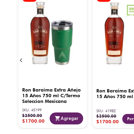
ml
Ron Baraima Extra Añejo
Ron Baraima Ex
15 Años 750 ml C/Termo
15 Años 750 ml
Seleccion Mexicana
SKU
:
45199
SKU
:
41982
es
$
2500
.
00
$
2500
.
00
ar
Agregar
Per
$
1700
.
00
$
1700
.
00