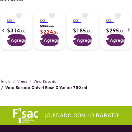
Frambuesa 750 ml
Limón 750 ml
SKU
:
35397
SKU
:
35396
$
219
.
00
$
219
.
00
$
131
.
40
$
131
.
40
Agregar
Agregar
Quienes compraron este producto, también se
llevaron