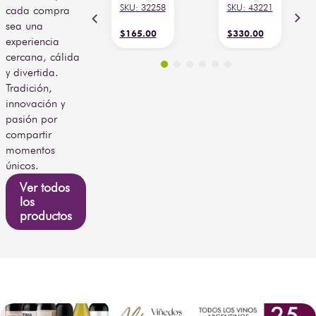
cada compra
sea una
Whisky Mc
Tequila Don
experiencia
Andrews 750 ml
Ramón Plata
cercana, cálida
c/Bot 200 ml
Punta Diamante
750 ml con
y divertida.
Pachita 200 ml
SKU
:
32258
SKU
:
43221
Tradición,
innovación y
$
165
.
00
$
330
.
00
pasión por
Agregar
Agregar
compartir
momentos
únicos.
Ver todos
los
productos