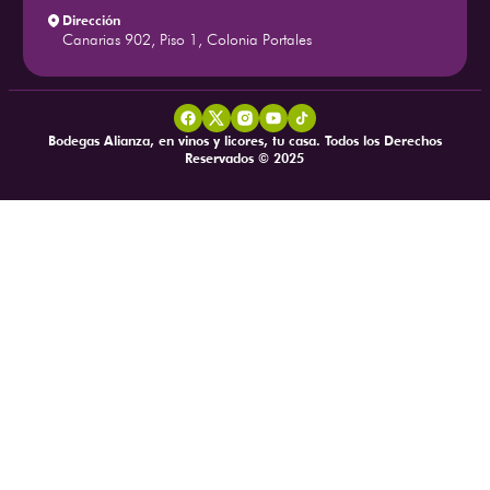
Somos Bodegas Alianza
Legales
¿Quiénes Somos?
Términos y condiciones
Atención al cliente
Política de privacidad
Sucursales
Facturación - Tienda Física
¡Regístrate como Mayorista!
Mapa del sitio
Politica de entregas, cambios y
Preguntas frecuentes
devoluciones
Contacto
Pertenecemos a
Métodos de pago
Contacto