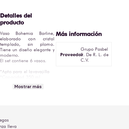
Vaso Bohemia Barline, 
elaborado con cristal 
templado, sin plomo. 
Grupo Pasbel
Tiene un diseño elegante y 
Proveedor
S. De R. L. de
moderno.

C.V.
El set contiene 6 vasos.

*Apto para el lavavajilla

*Capacidad 350 ml

* Set de 6 vasos

Mostrar más
Encuentra Vaso Bohemia 
Barline 350ml (6 pz) en 
Bodegas Alianza.
egas
nza lleva