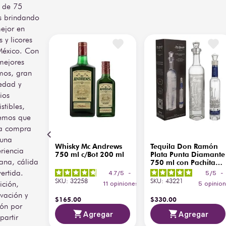
 de 75
s brindando
ejor en
s y licores
México. Con
mejores
mos, gran
edad y
ios
istibles,
emos que
a compra
 una
Whisky Mc Andrews
Tequila Don Ramón
riencia
750 ml c/Bot 200 ml
Plata Punta Diamante
ana, cálida
750 ml con Pachita
200 ml
vertida.
4.7
/
5
-
5
/
5
-
SKU
:
32258
SKU
:
43221
ición,
11
opiniones
5
opinio
vación y
$
165
.
00
$
330
.
00
ión por
Agregar
Agregar
artir