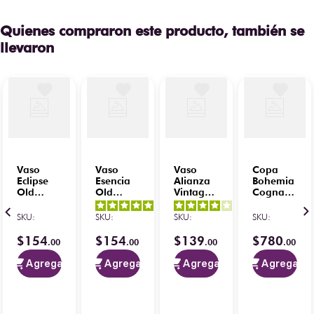
Quienes compraron este producto, también se
llevaron
Vaso
Vaso
Vaso
Copa
Eclipse
Esencia
Alianza
Bohemia
Old
Old
Vintage
Cognac
Fashion
Fashion
Hb 340
690 ml
5
/
5
-
4
/
5
-
(2 x 280
(2X 300
ml (2pz)
(6 pz)
SKU
:
SKU
:
SKU
:
SKU
:
1
opiniones
1
opiniones
ml)
ml)
$
154
$
154
$
139
$
780
.
00
.
00
.
00
.
00
Agregar
Agregar
Agregar
Agregar