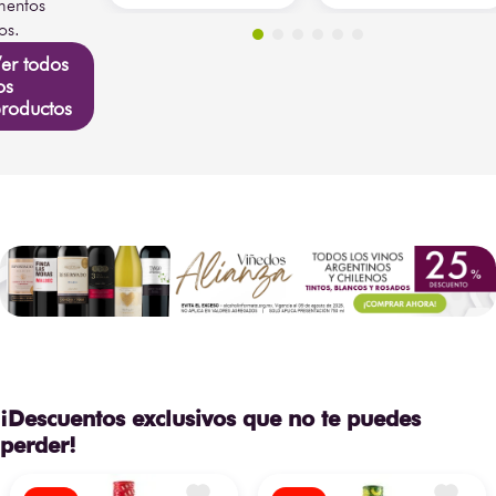
entos
os.
er todos
os
roductos
¡Descuentos exclusivos que no te puedes
perder!