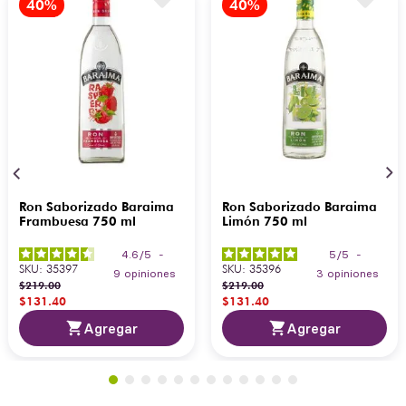
Ron Saborizado Baraima
Ron Saborizado Baraima
Frambuesa 750 ml
Limón 750 ml
4.6
/
5
-
5
/
5
-
SKU
:
35397
SKU
:
35396
9
opiniones
3
opiniones
$
219
.
00
$
219
.
00
$
131
.
40
$
131
.
40
Agregar
Agregar