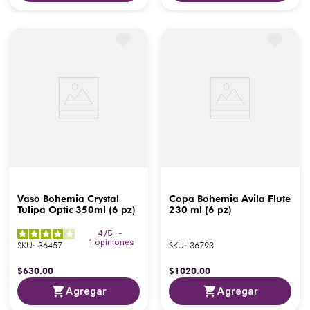
Vaso Bohemia Crystal
Copa Bohemia Avila Flute
Tulipa Optic 350ml (6 pz)
230 ml (6 pz)
4
/
5
-
1
opiniones
SKU
:
36457
SKU
:
36793
$
630
.
00
$
1020
.
00
Agregar
Agregar