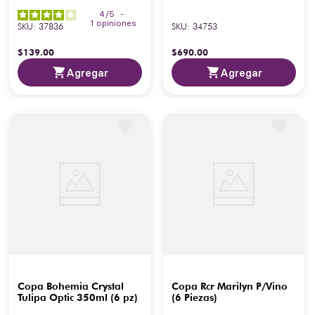
4
/
5
-
1
opiniones
SKU
:
37836
SKU
:
34753
$
139
.
00
$
690
.
00
Agregar
Agregar
Copa Bohemia Crystal
Copa Rcr Marilyn P/Vino
Tulipa Optic 350ml (6 pz)
(6 Piezas)