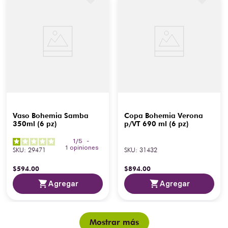
Vaso Bohemia Samba
Copa Bohemia Verona
350ml (6 pz)
p/VT 690 ml (6 pz)
1
/
5
-
1
opiniones
SKU
:
29471
SKU
:
31432
$
594
.
00
$
894
.
00
Agregar
Agregar
Mostrar más