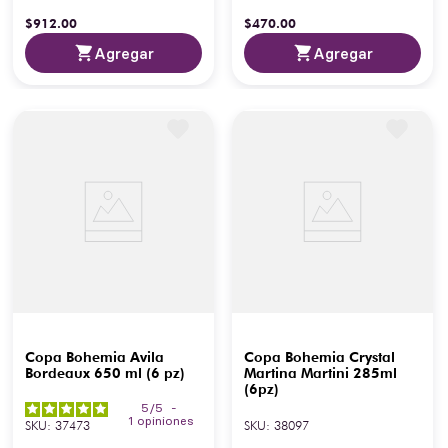
$
912
.
00
$
470
.
00
Agregar
Agregar
Copa Bohemia Avila
Copa Bohemia Crystal
Bordeaux 650 ml (6 pz)
Martina Martini 285ml
(6pz)
5
/
5
-
1
opiniones
SKU
:
37473
SKU
:
38097