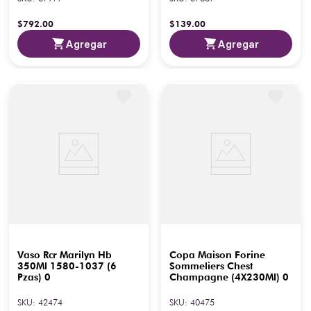
$
792
.
00
$
139
.
00
Agregar
Agregar
Vaso Rcr Marilyn Hb
Copa Maison Forine
350Ml 1580-1037 (6
Sommeliers Chest
Pzas) 0
Champagne (4X230Ml) 0
SKU
:
42474
SKU
:
40475