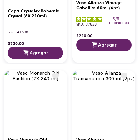
Vaso Alianza Vintage
Caballito 60ml (6pz)
Copa Crystalex Bohemia
Crystal (6X 210ml)
5
/
5
-
1
opiniones
SKU
:
37838
SKU
:
41638
$
220
.
00
$
730
.
00
Agregar
Agregar
Vaso Monarch Old
Vaso Alianza