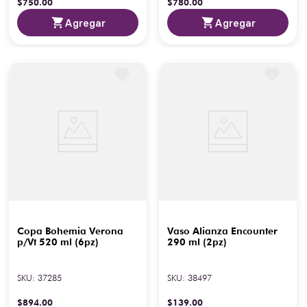
$
750
.
00
$
780
.
00
Agregar
Agregar
Copa Bohemia Verona
Vaso Alianza Encounter
p/Vt 520 ml (6pz)
290 ml (2pz)
SKU
:
37285
SKU
:
38497
$
894
.
00
$
139
.
00