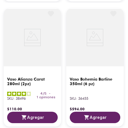
Vaso Alianza Carat
Vaso Bohemia Barline
280ml (2pz)
350ml (6 pz)
4
/
5
-
1
opiniones
SKU
:
38496
SKU
:
36455
$
110
.
00
$
594
.
00
Agregar
Agregar