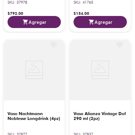
SKU
:
37978
SKU
:
41765
$
792
.
00
$
154
.
00
Agregar
Agregar
Vaso Nachtmann
Vaso Alianza Vintage Dof
Noblesse Longdrink (4pz)
290 ml (2pz)
SKU
:
37977
SKU
:
37837