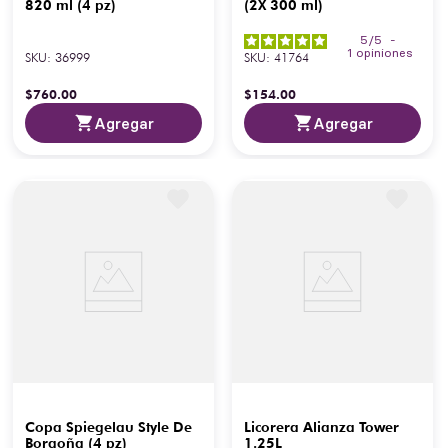
820 ml (4 pz)
(2X 300 ml)
5
/
5
-
1
opiniones
SKU
:
36999
SKU
:
41764
$
760
.
00
$
154
.
00
Agregar
Agregar
Copa Spiegelau Style De
Licorera Alianza Tower
Borgoña (4 pz)
1.25L