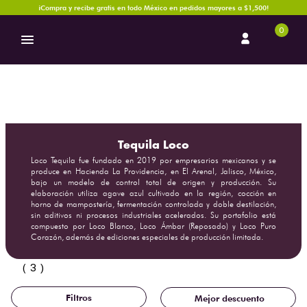
¡Compra y recibe gratis en todo México en pedidos mayores a $1,500!
0
Tequila Loco
Loco Tequila fue fundado en 2019 por empresarios mexicanos y se
produce en Hacienda La Providencia, en El Arenal, Jalisco, México,
bajo un modelo de control total de origen y producción. Su
elaboración utiliza agave azul cultivado en la región, cocción en
horno de mampostería, fermentación controlada y doble destilación,
sin aditivos ni procesos industriales acelerados. Su portafolio está
compuesto por Loco Blanco, Loco Ámbar (Reposado) y Loco Puro
Corazón, además de ediciones especiales de producción limitada.
3
Mejor descuento