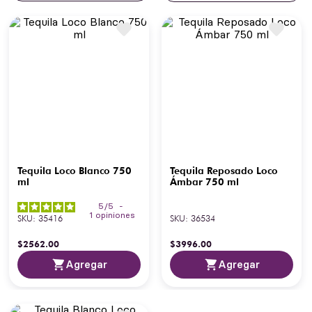
Tequila Loco Blanco 750
Tequila Reposado Loco
ml
Ámbar 750 ml
5
/
5
-
1
opiniones
SKU
:
35416
SKU
:
36534
$
2562
.
00
$
3996
.
00
Agregar
Agregar