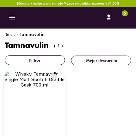
¡Compra y recibe gratis en todo México en pedidos mayores a $1,500!
0
Tamnavulin
Tamnavulin
1
Mejor descuento