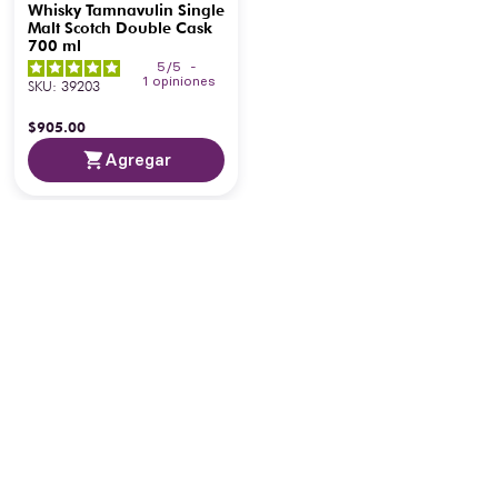
Whisky Tamnavulin Single
Malt Scotch Double Cask
700 ml
5
/
5
-
1
opiniones
SKU
:
39203
$
905
.
00
Agregar