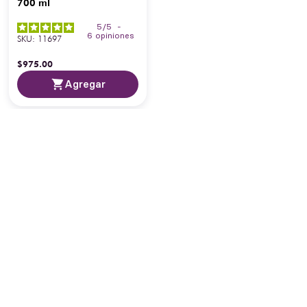
700 ml
5
/
5
-
6
opiniones
SKU
:
11697
$
975
.
00
Agregar