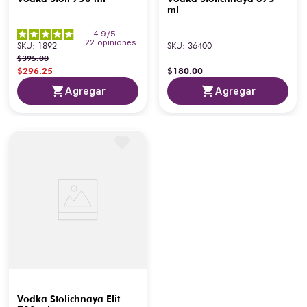
ml
4.9
/
5
-
22
opiniones
SKU
:
1892
SKU
:
36400
$
395
.
00
$
296
.
25
$
180
.
00
Agregar
Agregar
Vodka Stolichnaya Elit