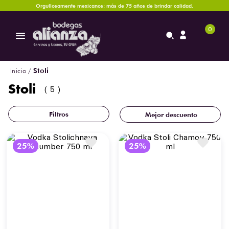
Orgullosamente mexicanos: más de 75 años de brindar calidad.
0
Stoli
Stoli
5
Mejor descuento