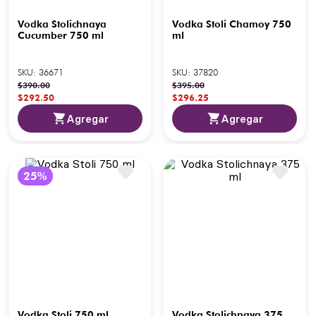
Vodka Stolichnaya
Vodka Stoli Chamoy 750
Cucumber 750 ml
ml
SKU
:
36671
SKU
:
37820
$
390
.
00
$
395
.
00
$
292
.
50
$
296
.
25
Agregar
Agregar
Vodka Stoli 750 ml
Vodka Stolichnaya 375