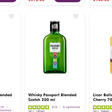
lended
Whisky Passport Blended
Licor Ball
Scotch 200 ml
Cherry 7
7
/
5
-
5
/
5
-
5
opiniones
piniones
SKU
:
18060
SKU
:
36840