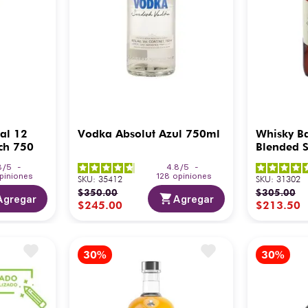
al 12
Vodka Absolut Azul 750ml
Whisky Ba
ch 750
Blended S
8
/
5
-
4.8
/
5
-
piniones
128
opiniones
SKU
:
35412
SKU
:
31302
$
350
.
00
$
305
.
00
Agregar
Agregar
$
245
.
00
$
213
.
50