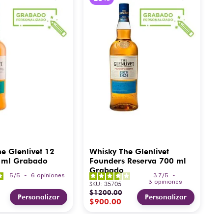
e Glenlivet 12
Whisky The Glenlivet
 ml Grabado
Founders Reserva 700 ml
Grabado
5
/
5
-
6
opiniones
3.7
/
5
-
3
opiniones
SKU
:
35705
$
1200
.
00
Personalizar
Personalizar
$
900
.
00