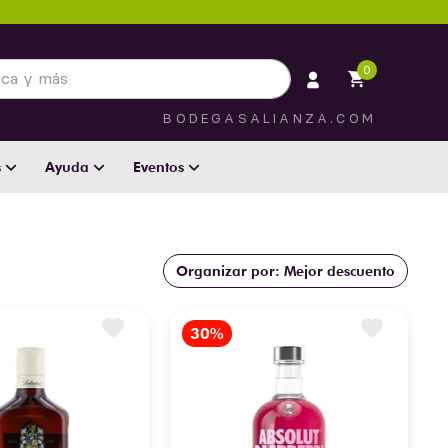
 más
0
BODEGASALIANZA.COM
s
Ayuda
Eventos
Mejor descuento