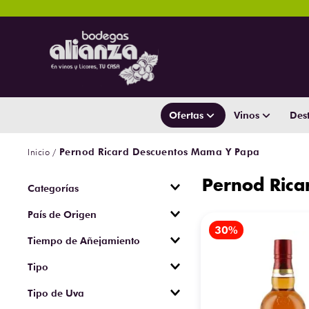
Ofertas
Vinos
Dest
Pernod Ricard Descuentos Mama Y Papa
Pernod Ric
Whisky
País de Origen
Vodka
Francia
Vinos
Tiempo de Añejamiento
Cuba
Ginebra
3 años
Barbados
Tipo
Ron
Escocia
100% agave
Cognac
Tipo de Uva
España
Espumoso
Tequila