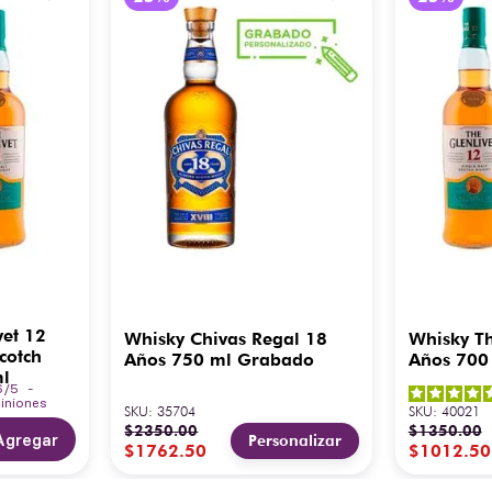
vet 12
Whisky Chivas Regal 18
Whisky Th
cotch
Años 750 ml Grabado
Años 700
ml
6
/
5
-
iniones
SKU
:
35704
SKU
:
40021
$
2350
.
00
$
1350
.
00
Agregar
Personalizar
$
1762
.
50
$
1012
.
50