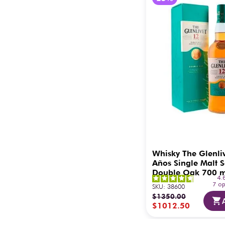
Whisky The Glenli
Años Single Malt S
Double Oak 700 
4.
7
op
SKU
:
38600
$
1350
.
00
$
1012
.
50