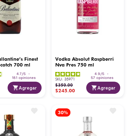
llantine’s Finest
Vodka Absolut Raspberri
cotch 700 ml
Nva Pres 750 ml
4.7
/
5
-
4.9
/
5
-
181
opiniones
57
opiniones
SKU
:
35971
$
350
.
00
Agregar
Agregar
$
245
.
00