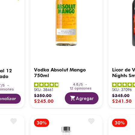
Vodka Absolut Mango
Licor de 
al 12
750ml
Nights S
bado
4.8
/
5
-
7
/
5
-
12
opiniones
piniones
SKU
:
38461
SKU
:
37096
$
350
.
00
$
345
.
00
Agregar
onalizar
$
245
.
00
$
241
.
50