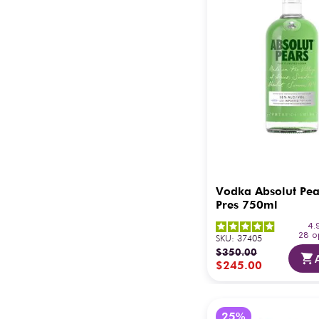
Vodka Absolut Pea
Pres 750ml
4.
28
o
SKU
:
37405
$
350
.
00
$
245
.
00