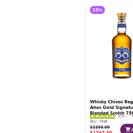
Whisky Chivas Reg
Años Gold Signatu
Blended Scotch 75
5
/
5
-
SKU
:
1948
$
2350
.
00
$
1762
.
50