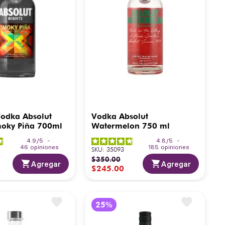
Vodka Absolut
Vodka Absolut
moky Piña 700ml
Watermelon 750 ml
4.9
/
5
-
4.8
/
5
-
46
opiniones
185
opiniones
SKU
:
35093
$
350
.
00
Agregar
Agregar
$
245
.
00