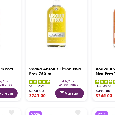
rs Nva
Vodka Absolut Citron Nva
Vodka Ab
Pres 750 ml
Nva Pres
9
/
5
-
4.9
/
5
-
piniones
24
opiniones
SKU
:
35991
SKU
:
35970
$
350
.
00
$
350
.
00
Agregar
Agregar
$
245
.
00
$
245
.
00