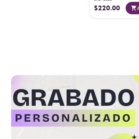
$
220
.
00