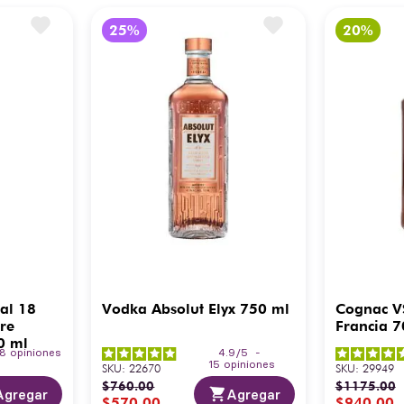
al 18
Vodka Absolut Elyx 750 ml
Cognac V
re
Francia 7
0 ml
18
opiniones
4.9
/
5
-
15
opiniones
SKU
:
22670
SKU
:
29949
$
760
.
00
$
1175
.
00
Agregar
Agregar
$
570
.
00
$
940
.
00