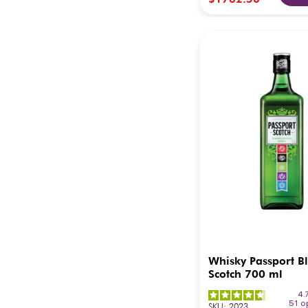
Whisky Passport B
Scotch 700 ml
4.
51
o
SKU
:
2023