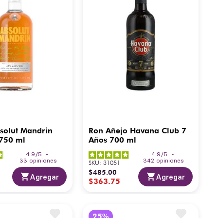
solut Mandrin
Ron Añejo Havana Club 7
 750 ml
Años 700 ml
4.9
/
5
-
4.9
/
5
-
33
opiniones
342
opiniones
SKU
:
31051
$
485
.
00
Agregar
Agregar
$
363
.
75