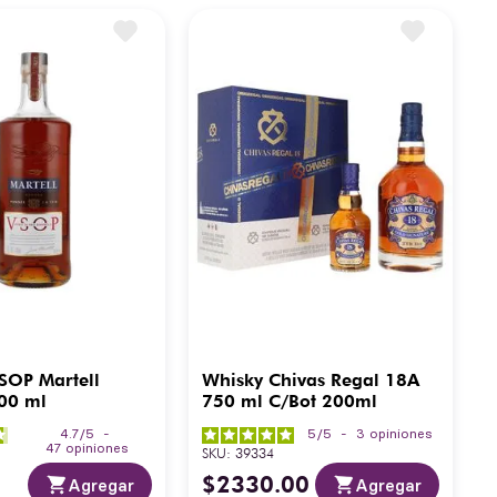
SOP Martell
Whisky Chivas Regal 18A
00 ml
750 ml C/Bot 200ml
4.7
/
5
-
5
/
5
-
3
opiniones
47
opiniones
SKU
:
39334
$
2330
.
00
Agregar
Agregar