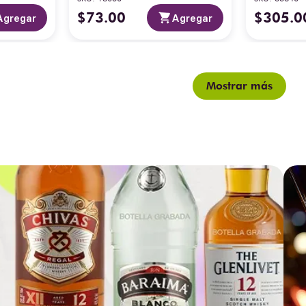
$
73
.
00
$
305
.
0
Agregar
Agregar
Mostrar más