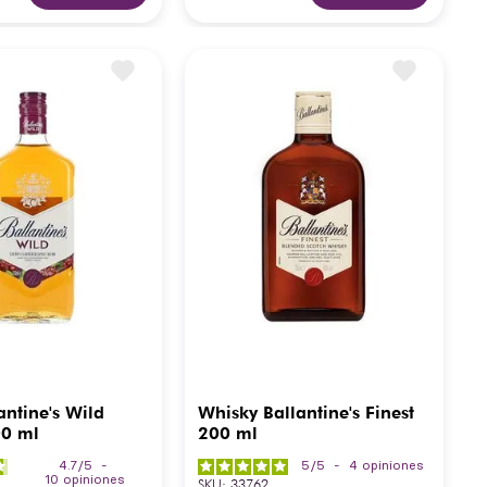
antine's Wild
Whisky Ballantine's Finest
00 ml
200 ml
4.7
/
5
-
5
/
5
-
4
opiniones
10
opiniones
SKU
:
33762