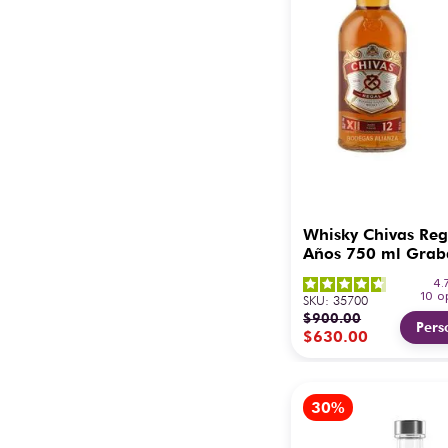
Whisky Chivas Reg
Años 750 ml Gra
4.
10
o
SKU
:
35700
$
900
.
00
Pers
$
630
.
00