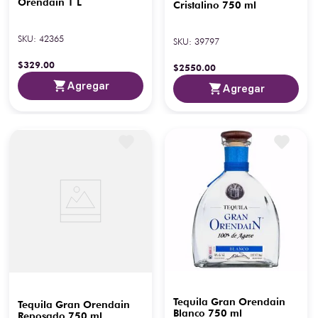
Orendain 1 L
Cristalino 750 ml
SKU
:
42365
SKU
:
39797
$
329
.
00
$
2550
.
00
Agregar
Agregar
Tequila Gran Orendain
Tequila Gran Orendain
Blanco 750 ml
Reposado 750 ml