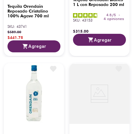
1 L con Reposado 200 ml
Tequila Orendain
Reposado Cristalino
4.8
/
5
-
100% Agave 700 ml
4
opiniones
SKU
:
43153
SKU
:
43741
$
315
.
00
$
589
.
00
$
441
.
75
Agregar
Agregar