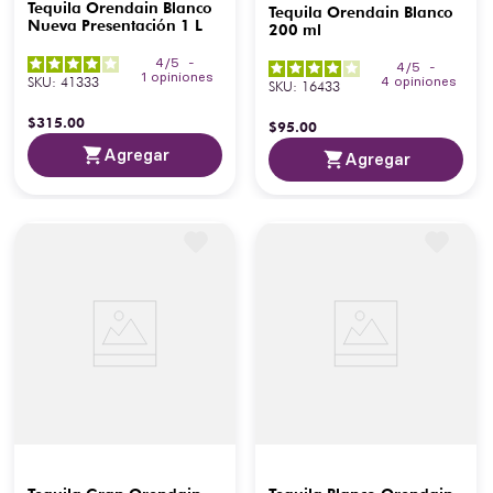
Tequila Orendain Blanco
Tequila Orendain Blanco
Nueva Presentación 1 L
200 ml
4
/
5
-
4
/
5
-
1
opiniones
SKU
:
41333
4
opiniones
SKU
:
16433
$
315
.
00
$
95
.
00
Agregar
Agregar