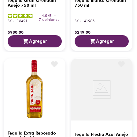
Tequila Gran Orendain
Tequila Blanco Orendain
Añejo 750 ml
750 ml
4.9
/
5
-
7
opiniones
SKU
:
16421
SKU
:
41985
$
980
.
00
$
249
.
00
Agregar
Agregar
Tequila Extra Reposado
Tequila Flecha Azul Añejo