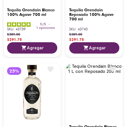
Tequila Orendain Blanco
Tequila Orendain
100% Agave 700 ml
Reposado 100% Agave
700 ml
5
/
5
-
1
opiniones
SKU
:
43739
SKU
:
43740
$
389
.
00
$
389
.
00
$
291
.
75
$
291
.
75
Agregar
Agregar
Tequila Orendain Blanco