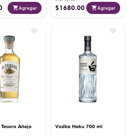
0
$
1680
.
00
Agregar
Agregar
l Tesoro Añejo
Vodka Haku 700 ml