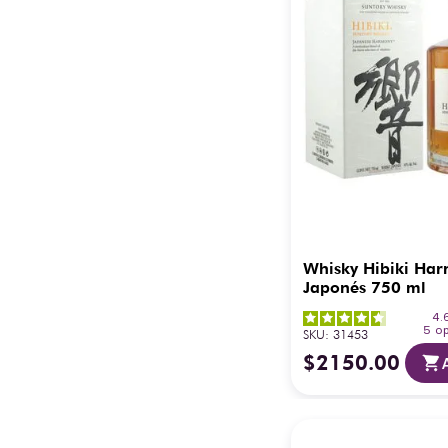
Whisky Hibiki Ha
Japonés 750 ml
4.
5
op
SKU
:
31453
$
2150
.
00