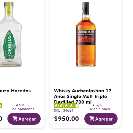
auza Hornitos
Whisky Auchentoshan 12
Años Single Malt Triple
Destilled 700 ml
4.9
/
5
-
4.5
/
5
-
23
opiniones
4
opiniones
SKU
:
34634
0
$
950
.
00
Agregar
Agregar