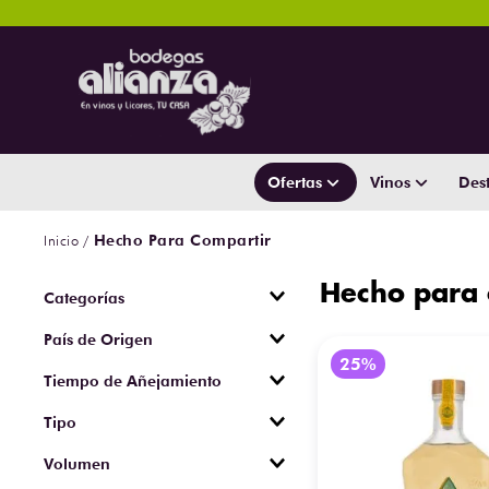
Ofertas
Vinos
Dest
Hecho Para Compartir
Hecho para 
Tequila
País de Origen
Whisky
Escocia
Ginebra
Tiempo de Añejamiento
Estados Unidos
Cremas y Licores
1 año
Japón
Tipo
Vodka
6 meses
100% agave
Volumen
Single Malt