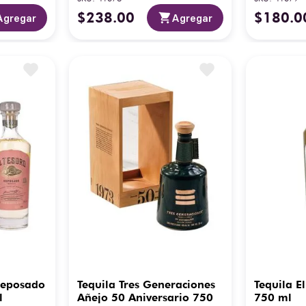
$
238
.
00
$
180
.
0
Agregar
Agregar
 Reposado
Tequila Tres Generaciones
Tequila E
l
Añejo 50 Aniversario 750
750 ml