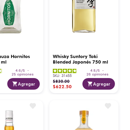
auza Hornitos
Whisky Suntory Toki
 ml
Blended Japonés 750 ml
4.6
/
5
-
4.8
/
5
-
25
opiniones
26
opiniones
SKU
:
31455
$
830
.
00
Agregar
Agregar
$
622
.
50