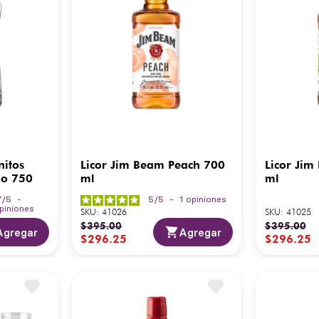
nitos
Licor Jim Beam Peach 700
Licor Jim
no 750
ml
ml
7
/
5
-
5
/
5
-
1
opiniones
piniones
SKU
:
41026
SKU
:
41025
$
395
.
00
$
395
.
00
Agregar
Agregar
$
296
.
25
$
296
.
25