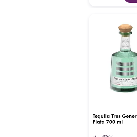
Tequila Tres Gene
Plata 700 ml
SKU
:
40963