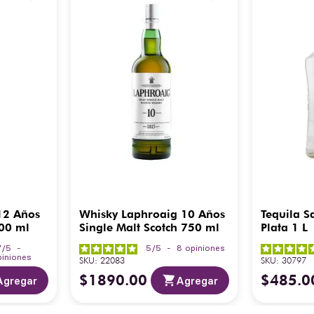
12 Años
Whisky Laphroaig 10 Años
Tequila S
700 ml
Single Malt Scotch 750 ml
Plata 1 L
7
/
5
-
5
/
5
-
8
opiniones
piniones
SKU
:
22083
SKU
:
30797
$
1890
.
00
$
485
.
0
Agregar
Agregar