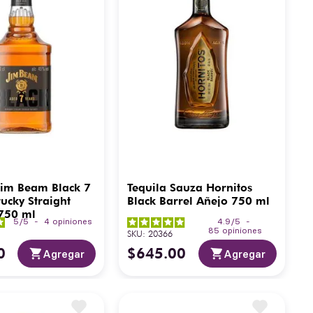
Jim Beam Black 7
Tequila Sauza Hornitos
ucky Straight
Black Barrel Añejo 750 ml
750 ml
5
/
5
-
4
opiniones
4.9
/
5
-
85
opiniones
SKU
:
20366
0
$
645
.
00
Agregar
Agregar