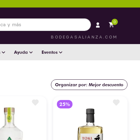
 más
0
BODEGASALIANZA.COM
s
Ayuda
Eventos
Mejor descuento