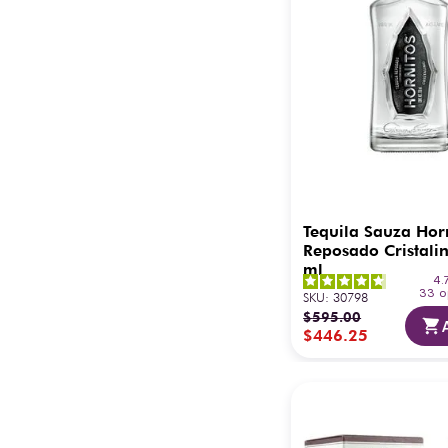
Tequila Sauza Hor
Reposado Cristali
ml
4.
33
o
SKU
:
30798
$
595
.
00
$
446
.
25