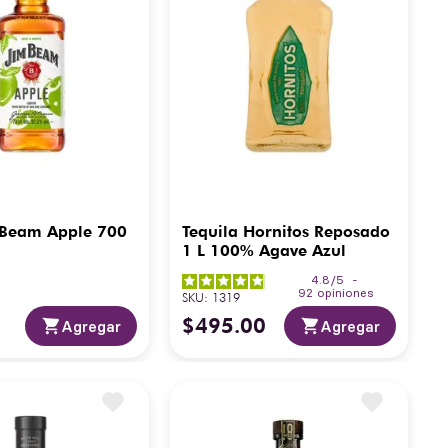
 Beam Apple 700
Tequila Hornitos Reposado
1 L 100% Agave Azul
4.8
/
5
-
92
opiniones
SKU
:
1319
$
495
.
00
Agregar
Agregar