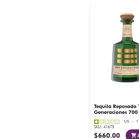
Tequila Reposado 
Generaciones 700
1
/
5
-
SKU
:
41675
$
660
.
00