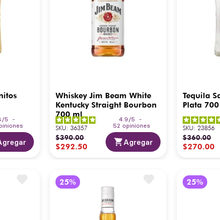
nitos
Whiskey Jim Beam White
Tequila S
Kentucky Straight Bourbon
Plata 700
700 ml
8
/
5
-
4.9
/
5
-
piniones
52
opiniones
SKU
:
36357
SKU
:
23856
$
390
.
00
$
360
.
00
Agregar
Agregar
$
292
.
50
$
270
.
00