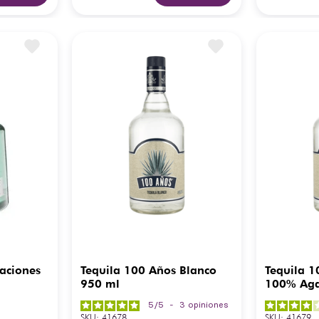
raciones
Tequila 100 Años Blanco
Tequila 1
950 ml
100% Aga
5
/
5
-
3
opiniones
SKU
:
41678
SKU
:
41679