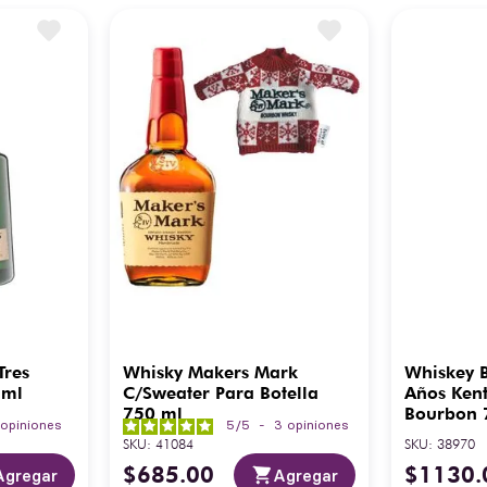
Tres
Whisky Makers Mark
Whiskey B
 ml
C/Sweater Para Botella
Años Kent
750 ml
Bourbon 
1
opiniones
5
/
5
-
3
opiniones
SKU
:
41084
SKU
:
38970
$
685
.
00
$
1130
.
Agregar
Agregar