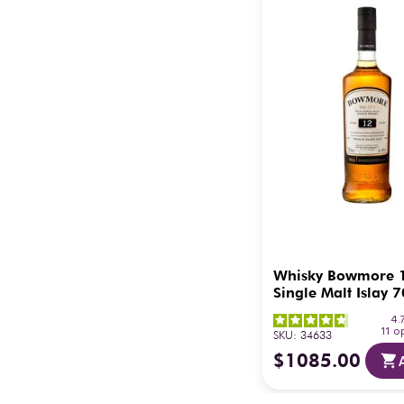
Whisky Bowmore 
Single Malt Islay 
4.
11
o
SKU
:
34633
$
1085
.
00