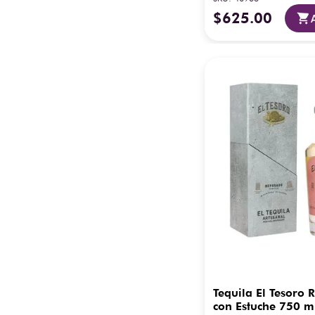
$
625
.
00
Tequila El Tesoro
con Estuche 750 m