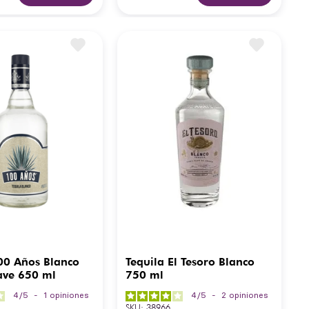
00 Años Blanco
Tequila El Tesoro Blanco
ve 650 ml
750 ml
4
/
5
-
1
opiniones
4
/
5
-
2
opiniones
SKU
:
38966