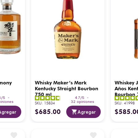
rmony
Whisky Maker’s Mark
Whiskey 
Kentucky Straight Bourbon
Años Kent
750 ml
Bourbon 
6
/
5
-
4.7
/
5
-
iniones
32
opiniones
SKU
:
15834
SKU
:
41998
$
685
.
00
$
585
.
0
Agregar
Agregar