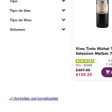
Tipo
Tranquilo
Tipo de Uva
Malbec
Tipo de Vino
Tinto
Volumen
750 ml
Vino Tinto Michel 
Seleccion Malbec 
4.
2
op
SKU
:
35268
$
207
.
00
$
155
.
25