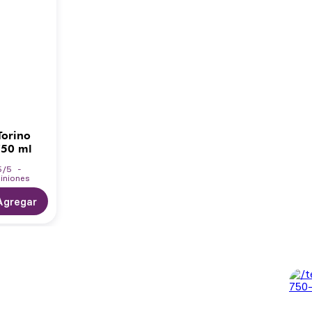
Torino
750 ml
5
/
5
-
iniones
Agregar