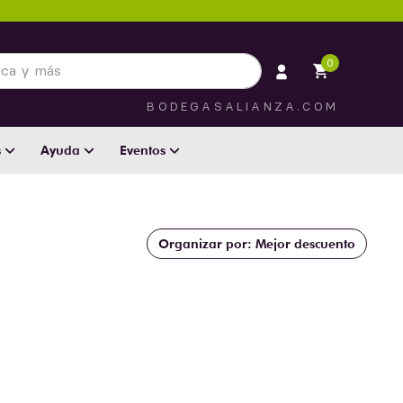
 más
0
BODEGASALIANZA.COM
s
Ayuda
Eventos
Mejor descuento