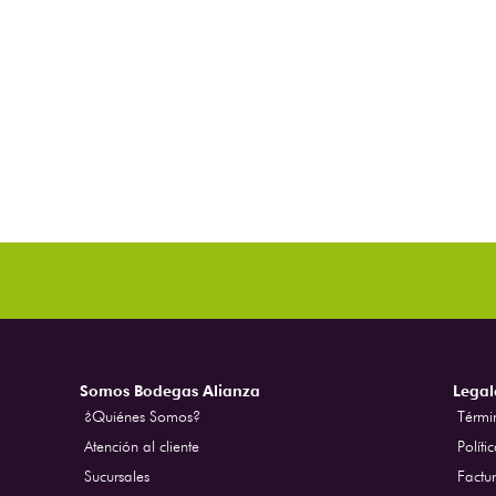
Somos Bodegas Alianza
Legal
¿Quiénes Somos?
Térmi
Atención al cliente
Políti
Sucursales
Factur