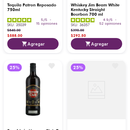
Tequila Patron Reposado
Whiskey Jim Beam White
750ml
Kentucky Straight
Bourbon 700 ml
5
/
5
-
4.9
/
5
-
15
opiniones
52
opiniones
SKU
:
35039
SKU
:
36357
$
840
.
00
$
390
.
00
$
588
.
00
$
292
.
50
Agregar
Agregar