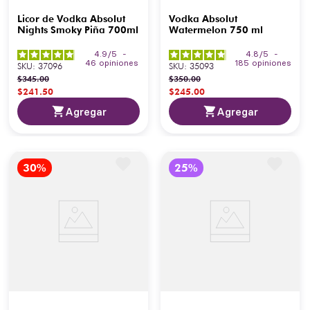
Licor de Vodka Absolut
Vodka Absolut
Nights Smoky Piña 700ml
Watermelon 750 ml
4.9
/
5
-
4.8
/
5
-
46
opiniones
185
opiniones
SKU
:
37096
SKU
:
35093
$
345
.
00
$
350
.
00
$
241
.
50
$
245
.
00
Agregar
Agregar