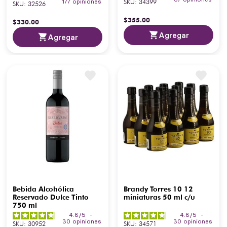
SKU
:
34399
177
opiniones
SKU
:
32526
$
355
.
00
$
330
.
00
Agregar
Agregar
Bebida Alcohólica
Brandy Torres 10 12
Reservado Dulce Tinto
miniaturas 50 ml c/u
750 ml
4.8
/
5
-
4.8
/
5
-
30
opiniones
30
opiniones
SKU
:
30952
SKU
:
34571