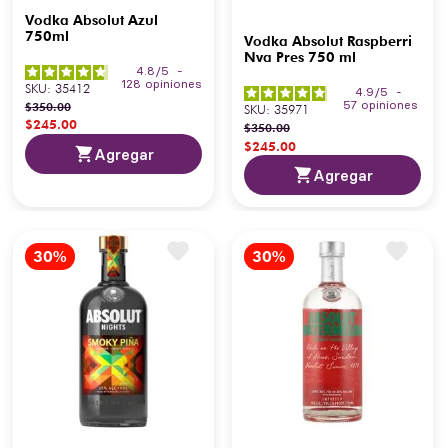
Vodka Absolut Azul
750ml
Vodka Absolut Raspberri
Nva Pres 750 ml
4.8
/
5
-
128
opiniones
SKU
:
35412
4.9
/
5
-
57
opiniones
$
350
.
00
SKU
:
35971
$
245
.
00
$
350
.
00
$
245
.
00
Agregar
Agregar