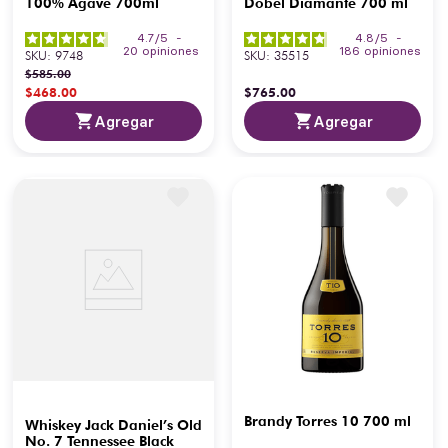
100% Agave 700ml
Dobel Diamante 700 ml
4.7
/
5
-
4.8
/
5
-
20
opiniones
186
opiniones
SKU
:
9748
SKU
:
35515
$
585
.
00
$
468
.
00
$
765
.
00
Agregar
Agregar
Brandy Torres 10 700 ml
Whiskey Jack Daniel’s Old
No. 7 Tennessee Black