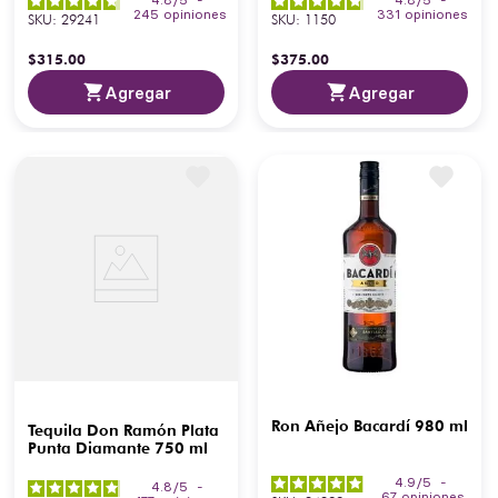
245
opiniones
331
opiniones
SKU
:
29241
SKU
:
1150
$
315
.
00
$
375
.
00
Agregar
Agregar
Ron Añejo Bacardí 980 ml
Tequila Don Ramón Plata
Punta Diamante 750 ml
4.9
/
5
-
4.8
/
5
-
67
opiniones