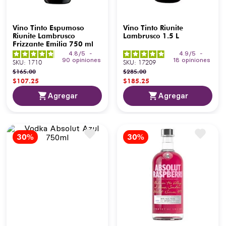
Vino Tinto Espumoso
Vino Tinto Riunite
Riunite Lambrusco
Lambrusco 1.5 L
Frizzante Emilia 750 ml
4.8
/
5
-
4.9
/
5
-
90
opiniones
18
opiniones
SKU
:
1710
SKU
:
17209
$
165
.
00
$
285
.
00
$
107
.
25
$
185
.
25
Agregar
Agregar