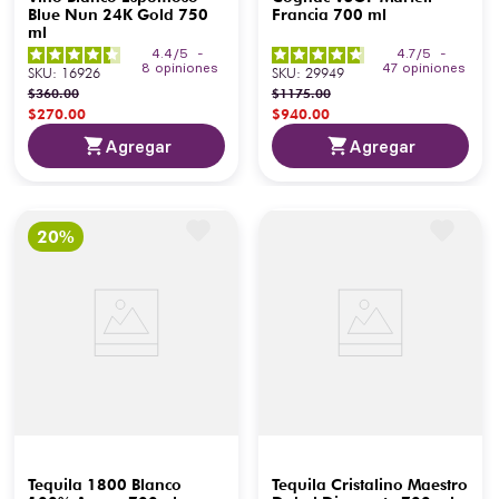
Blue Nun 24K Gold 750
Francia 700 ml
ml
4.4
/
5
-
4.7
/
5
-
8
opiniones
47
opiniones
SKU
:
16926
SKU
:
29949
$
360
.
00
$
1175
.
00
$
270
.
00
$
940
.
00
Agregar
Agregar
Tequila 1800 Blanco
Tequila Cristalino Maestro