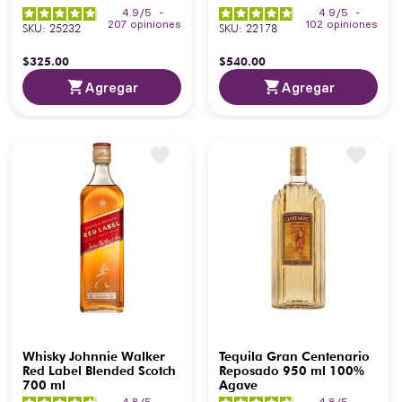
4.9
/
5
-
4.9
/
5
-
207
opiniones
102
opiniones
SKU
:
25232
SKU
:
22178
$
325
.
00
$
540
.
00
Agregar
Agregar
Whisky Johnnie Walker
Tequila Gran Centenario
Red Label Blended Scotch
Reposado 950 ml 100%
700 ml
Agave
4.8
/
5
-
4.8
/
5
-