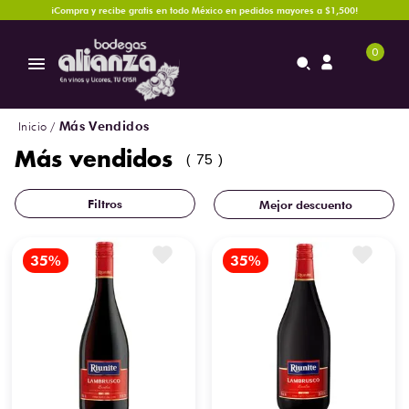
¡Compra y recibe gratis en todo México en pedidos mayores a $1,500!
0
Más Vendidos
Más vendidos
75
Mejor descuento