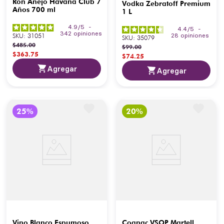
Ron Añejo Havana Club 7
Vodka Zebratoff Premium
Años 700 ml
1 L
4.9
/
5
-
4.4
/
5
-
342
opiniones
SKU
:
31051
28
opiniones
SKU
:
35079
$
485
.
00
$
99
.
00
$
363
.
75
$
74
.
25
Agregar
Agregar
Vino Blanco Espumoso
Cognac VSOP Martell