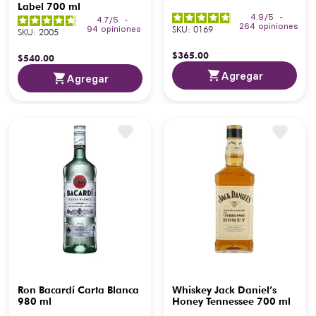
Label 700 ml
4.9
/
5
-
4.7
/
5
-
264
opiniones
SKU
:
0169
94
opiniones
SKU
:
2005
$
365
.
00
$
540
.
00
Agregar
Agregar
Ron Bacardí Carta Blanca
Whiskey Jack Daniel’s
980 ml
Honey Tennessee 700 ml