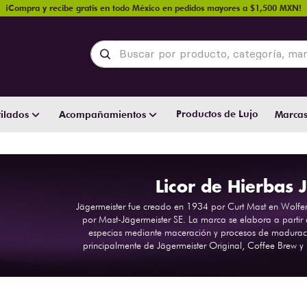
¡Compra y recibe gratis en todo México en pedidos mayores a $1,500 MXN!
Buscar por producto, categoría, marca y
Productos de Lujo
ilados
Acompañamientos
Marca
Licor de Hierbas 
Jägermeister fue creado en 1934 por Curt Mast en Wolfen
por Mast-Jägermeister SE. La marca se elabora a partir d
especias mediante maceración y procesos de maduraci
principalmente de Jägermeister Original, Coffee Brew y