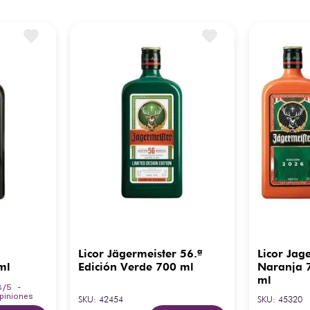
Licor Jägermeister 56.ª
Licor Jag
ml
Edición Verde 700 ml
Naranja 
ml
8
/
5
-
piniones
SKU
:
42454
SKU
:
45320