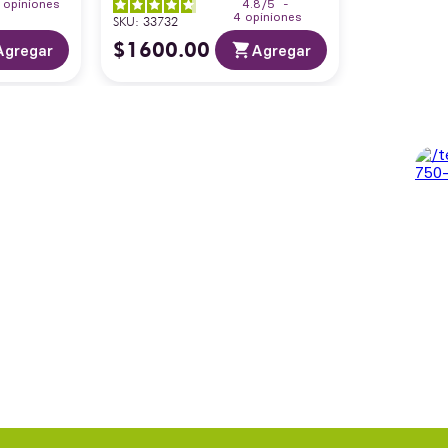
1
opiniones
4.8
/
5
-
4
opiniones
SKU
:
33732
$
1600
.
00
Agregar
Agregar