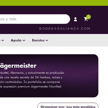
 más
0
BODEGASALIANZA.COM
s
Ayuda
Eventos
Jägermeister
büttel, Alemania, y actualmente es producido
e una receta secreta de 56 hierbas, raíces y
ón controlados. Su portafolio se compone
 la expresión premium Jägermeister Manifest.
Los más vendidos