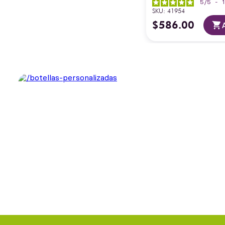
5
/
5
-
SKU
:
41954
$
586
.
00