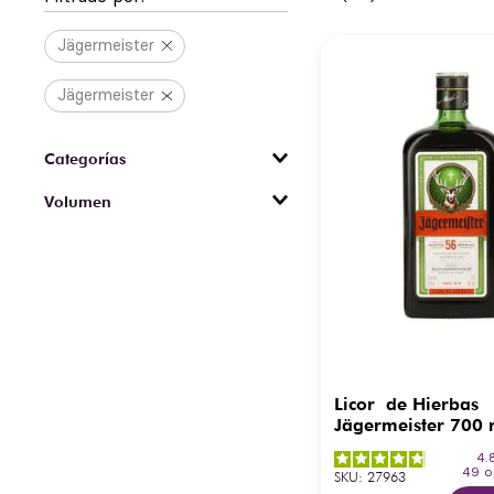
Jägermeister
Jägermeister
Cremas y Licores
Volumen
700 ml
750 ml
1 L
Licor de Hierbas
Jägermeister 700 
4.
49
o
SKU
:
27963