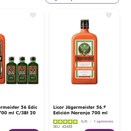
ermeister 56 Edic
Licor Jägermeister 56.ª
700 ml C/3Bt 20
Edición Naranja 700 ml
5
/
5
-
1
opiniones
SKU
:
42455