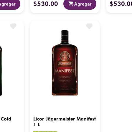
$
530
.
00
$
530
.
0
Agregar
Agregar
 Cold
Licor Jägermeister Manifest
1 L