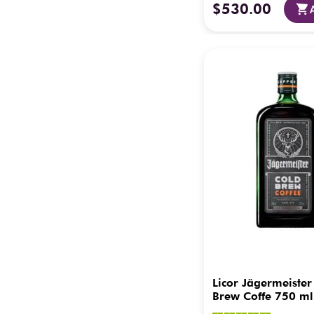
$
530
.
00
Licor Jägermeister
Brew Coffe 750 ml