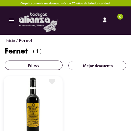
Orgullosamente mexicanos: más de 75 años de brindar calidad.
0
Fernet
Fernet
1
Mejor descuento