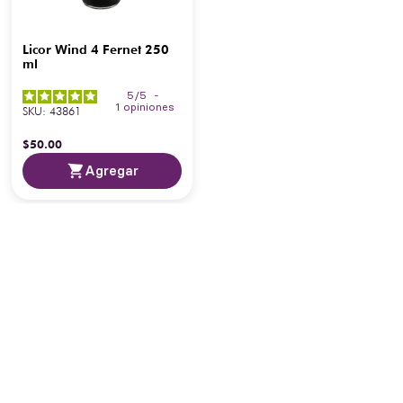
Licor Wind 4 Fernet 250
ml
5
/
5
-
1
opiniones
SKU
:
43861
$
50
.
00
Agregar