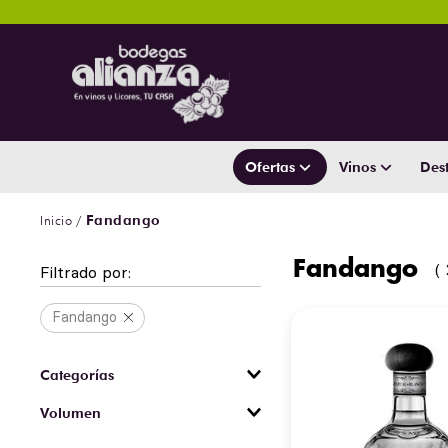
Ofertas
Vinos
Dest
Fandango
Fandango
Filtrado por:
Fandango
Mezcal
Volumen
750 ml