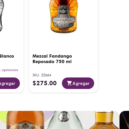
Blanco
Mezcal Fandango
Reposado 750 ml
3
opiniones
SKU
:
22664
$
275
.
00
Agregar
Agregar