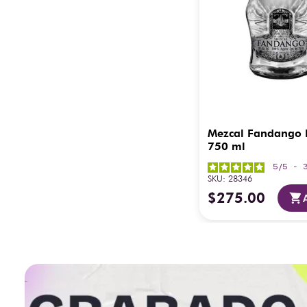
Mezcal Fandango 
750 ml
5
/
5
-
SKU
:
28346
$
275
.
00