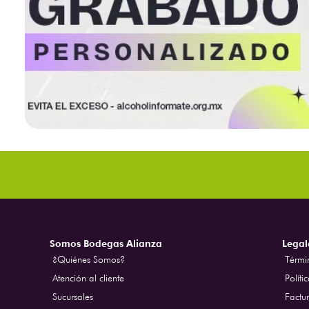
Somos Bodegas Alianza
Legal
¿Quiénes Somos?
Térmi
Atención al cliente
Políti
Sucursales
Factur