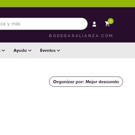
 más
0
BODEGASALIANZA.COM
s
Ayuda
Eventos
Mejor descuento