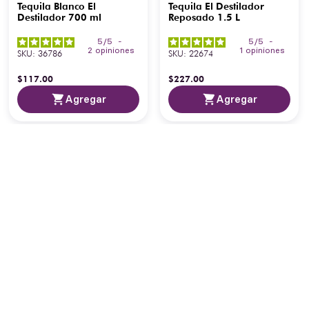
Tequila Blanco El
Tequila El Destilador
Destilador 700 ml
Reposado 1.5 L
5
/
5
-
5
/
5
-
2
opiniones
1
opiniones
SKU
:
36786
SKU
:
22674
$
117
.
00
$
227
.
00
Agregar
Agregar