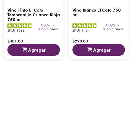
Vino Tinto El Coto
Vino Blanco El Coto 750
Tempranillo Crianza Rioja
ml
750 ml
4.8
/
5
-
4.8
/
5
-
6
opiniones
6
opiniones
SKU
:
1683
SKU
:
1454
$
301
.
00
$
290
.
00
Agregar
Agregar