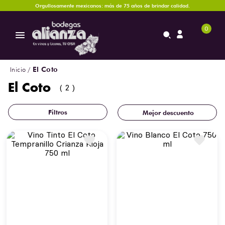
Orgullosamente mexicanos: más de 75 años de brindar calidad.
0
El Coto
El Coto
2
Mejor descuento