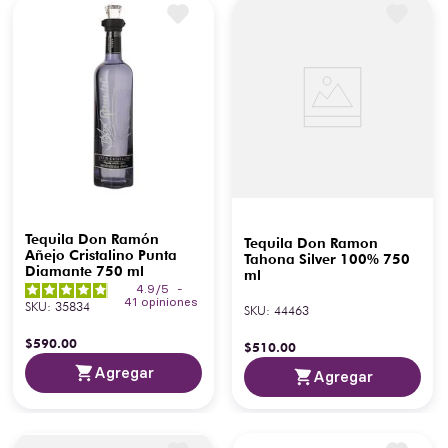
Tequila Don Ramón
Tequila Don Ramon
Añejo Cristalino Punta
Tahona Silver 100% 750
Diamante 750 ml
ml
4.9
/
5
-
41
opiniones
SKU
:
35834
SKU
:
44463
$
590
.
00
$
510
.
00
Agregar
Agregar