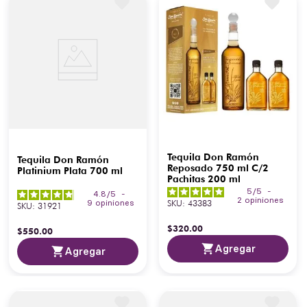
Tequila Don Ramón
Tequila Don Ramón
Reposado 750 ml C/2
Platinium Plata 700 ml
Pachitas 200 ml
5
/
5
-
4.8
/
5
-
2
opiniones
SKU
:
43383
9
opiniones
SKU
:
31921
$
320
.
00
$
550
.
00
Agregar
Agregar