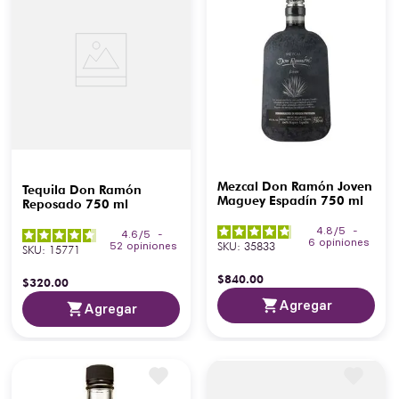
Mezcal Don Ramón Joven
Tequila Don Ramón
Maguey Espadín 750 ml
Reposado 750 ml
4.8
/
5
-
4.6
/
5
-
6
opiniones
SKU
:
35833
52
opiniones
SKU
:
15771
$
840
.
00
$
320
.
00
Agregar
Agregar