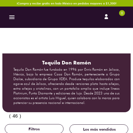
¡Compra y recibe gratis en todo México en pedidos mayores a $1,500!
0
Tequila Don Ramón
Tequila Don Ramón fue fundado en 1996 por Enric Ramón en Jalisco,
México, bajo la empresa Casa Don Ramón, perteneciente a Grupo
Dialce, subsidiaria de Grupo IIDEA. Produce tequilas elaborados con
agave azul de Jalisco, ofreciendo desde versiones plata hasta añejas,
extra añejas y cristalinas, con un portafolio amplio que incluye líneas
Platinium, Punta Diamante y ediciones de lujo. Desde 2023 uno de sus
accionistas es el artista Luis Miguel, quien colabora con la marca para
potenciar su presencia nacional e internacional.
46
Los más vendidos