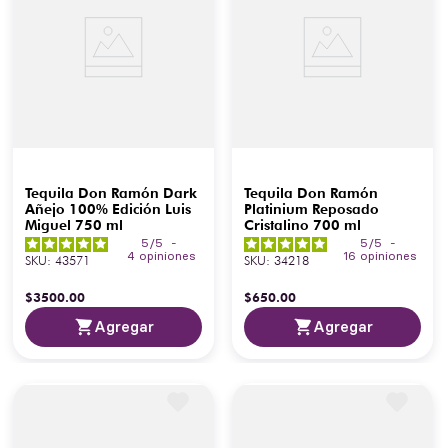
Tequila Don Ramón Dark
Tequila Don Ramón
Añejo 100% Edición Luis
Platinium Reposado
Miguel 750 ml
Cristalino 700 ml
5
/
5
-
5
/
5
-
4
opiniones
16
opiniones
SKU
:
43571
SKU
:
34218
$
3500
.
00
$
650
.
00
Agregar
Agregar