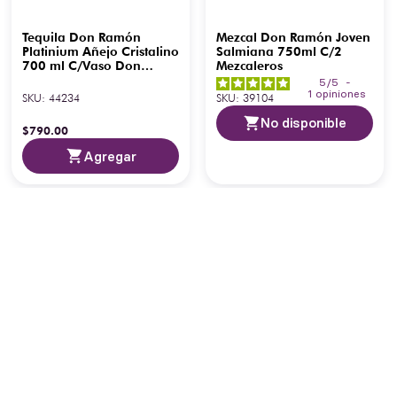
Tequila Don Ramón
Mezcal Don Ramón Joven
Platinium Añejo Cristalino
Salmiana 750ml C/2
700 ml C/Vaso Don
Mezcaleros
Ramón
5
/
5
-
1
opiniones
SKU
:
44234
SKU
:
39104
No disponible
$
790
.
00
Agregar