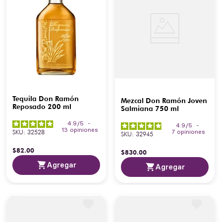
Tequila Don Ramón
Mezcal Don Ramón Joven
Reposado 200 ml
Salmiana 750 ml
4.9
/
5
-
4.9
/
5
-
13
opiniones
SKU
:
32528
7
opiniones
SKU
:
32945
$
82
.
00
$
830
.
00
Agregar
Agregar