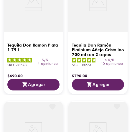
Tequila Don Ramón Plata
Tequila Don Ramón
1.75 L
Platinium Añejo Cristalino
700 ml con 2 copas
5
/
5
-
4.6
/
5
-
4
opiniones
10
opiniones
SKU
:
38578
SKU
:
38273
$
690
.
00
$
790
.
00
Agregar
Agregar