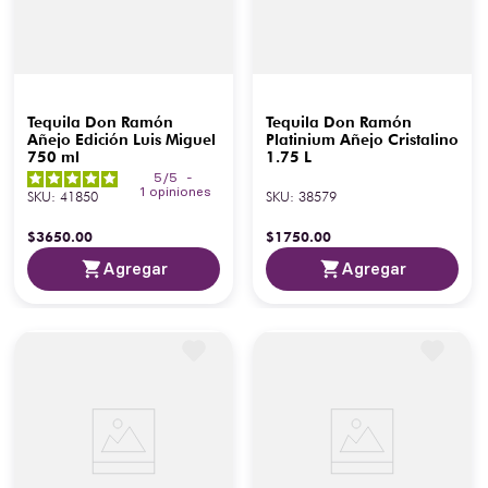
Tequila Don Ramón
Tequila Don Ramón
Añejo Edición Luis Miguel
Platinium Añejo Cristalino
750 ml
1.75 L
5
/
5
-
1
opiniones
SKU
:
41850
SKU
:
38579
$
3650
.
00
$
1750
.
00
Agregar
Agregar