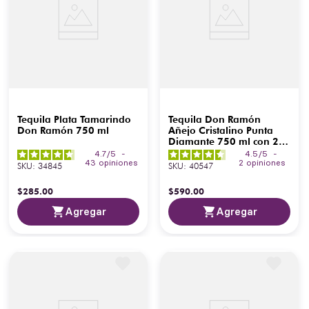
Tequila Plata Tamarindo
Tequila Don Ramón
Don Ramón 750 ml
Añejo Cristalino Punta
Diamante 750 ml con 2
Vasos
4.7
/
5
-
4.5
/
5
-
43
opiniones
2
opiniones
SKU
:
34845
SKU
:
40547
$
285
.
00
$
590
.
00
Agregar
Agregar