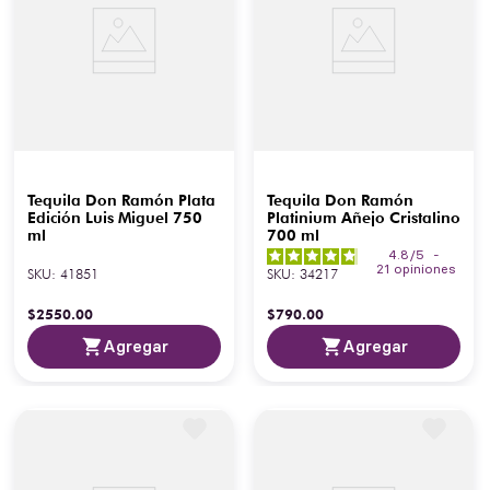
Tequila Don Ramón Plata
Tequila Don Ramón
Edición Luis Miguel 750
Platinium Añejo Cristalino
ml
700 ml
4.8
/
5
-
21
opiniones
SKU
:
41851
SKU
:
34217
$
2550
.
00
$
790
.
00
Agregar
Agregar