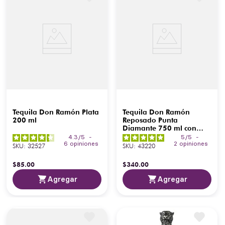
Tequila Don Ramón Plata
Tequila Don Ramón
200 ml
Reposado Punta
Diamante 750 ml con
Pachita 200 ml
4.3
/
5
-
5
/
5
-
6
opiniones
2
opiniones
SKU
:
32527
SKU
:
43220
$
85
.
00
$
340
.
00
Agregar
Agregar