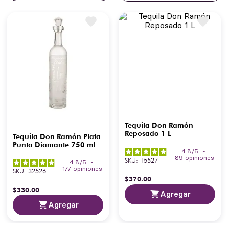
Tequila Don Ramón
Reposado 1 L
Tequila Don Ramón Plata
Punta Diamante 750 ml
4.8
/
5
-
89
opiniones
SKU
:
15527
4.8
/
5
-
177
opiniones
SKU
:
32526
$
370
.
00
$
330
.
00
Agregar
Agregar