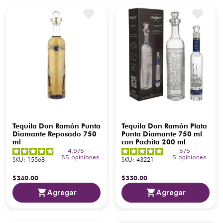
Tequila Don Ramón Punta
Tequila Don Ramón Plata
Diamante Reposado 750
Punta Diamante 750 ml
ml
con Pachita 200 ml
4.9
/
5
-
5
/
5
-
85
opiniones
5
opiniones
SKU
:
15568
SKU
:
43221
$
340
.
00
$
330
.
00
Agregar
Agregar