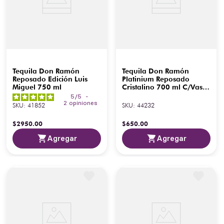
Tequila Don Ramón
Tequila Don Ramón
Reposado Edición Luis
Platinium Reposado
Miguel 750 ml
Cristalino 700 ml C/Vaso
Don Ramón
5
/
5
-
2
opiniones
SKU
:
41852
SKU
:
44232
$
2950
.
00
$
650
.
00
Agregar
Agregar