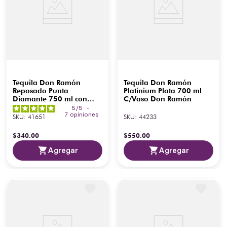
Tequila Don Ramón
Tequila Don Ramón
Reposado Punta
Platinium Plata 700 ml
Diamante 750 ml con
C/Vaso Don Ramón
Plata 200 ml
5
/
5
-
7
opiniones
SKU
:
41651
SKU
:
44233
$
340
.
00
$
550
.
00
Agregar
Agregar