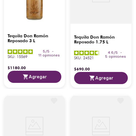
Tequila Don Ramón
Tequila Don Ramón
Reposado 3 L
Reposado 1.75 L
5
/
5
-
4.6
/
5
-
11
opiniones
SKU
:
15569
5
opiniones
SKU
:
24521
$
1180
.
00
$
690
.
00
Agregar
Agregar